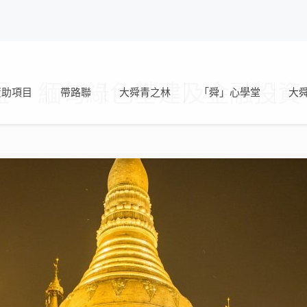
 – 緬甸綠色基建及金融投資
資助項目
帶路聯
大舜青之林
「舜」心學堂
大