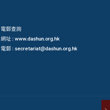
電郵查詢
網址 :
www.dashun.org.hk
電郵 :
secretariat@dashun.org.hk