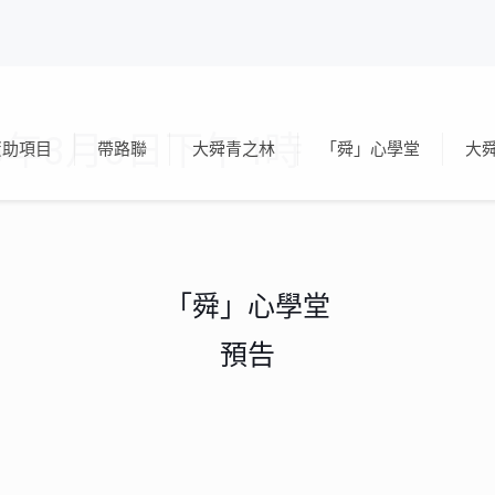
26年3月3日下午4時
資助項目
帶路聯
大舜青之林
「舜」心學堂
大
「舜」心學堂
預告