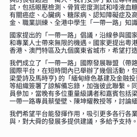
試，包括眼壓檢測、骨質密度測試和唾液血糖
有關癌症、心臟病、糖尿病、認知障礙症及
金、職業訓練、全港中學生「一帶一路」知
國家提出的「一帶一路」倡議，沿線參與國家
和專業人士帶來無限的機遇。國家更提出粵
香港、澳門特區及九個廣東省城市，希望打
我們成立了「一帶一路」國際發展聯盟（帶路
國際平台，在短時間內已舉辦了幾個活動，包括在
梁愛詩及馬時亨) 的「緬甸綠色基建及金融
等組織簽署了諒解備忘錄，加強彼此聯繫。同
員參加，當晚有多位重量級講者和嘉賓包括
一帶一路專員蔡瑩壁、陳坤耀教授等，討論
我們希望平台能發揮作用，吸引更多各行各
與，對大舜的發展多提供建議，多給予支持