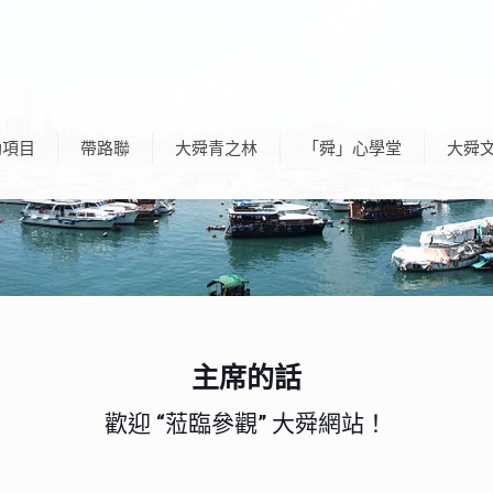
助項目
帶路聯
大舜青之林
「舜」心學堂
大舜
主席的話
歡迎 “蒞臨參觀” 大舜網站！