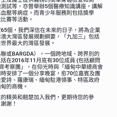
測試等，亦曾舉辦5個醫療知識講座，講解
高血壓等病症。而青少年服務則包括獎學
識比賽等活動。
65個，我們深信在未來的日子，將為企業
港澳大灣區發展規劃綱要，「九加三」包括
造世界最大的灣區發展。
聯或BARGDA），一個跨地域、跨界別的
2016年11月底有30位成員 (包括顧問
投資考察團」，在仰光時與「緬甸中華總商會
時安排了一個分享晚宴，愈70位嘉賓及團
梁愛詩、羅康瑞、緬甸駐港領事、特區政府
緬甸的商機。
業的精英和翹楚加入我們，更期待您的參
。謝謝！