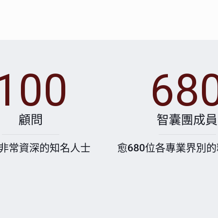
100
68
顧問
智囊團成員
位非常資深的知名人士
愈680位各專業界別