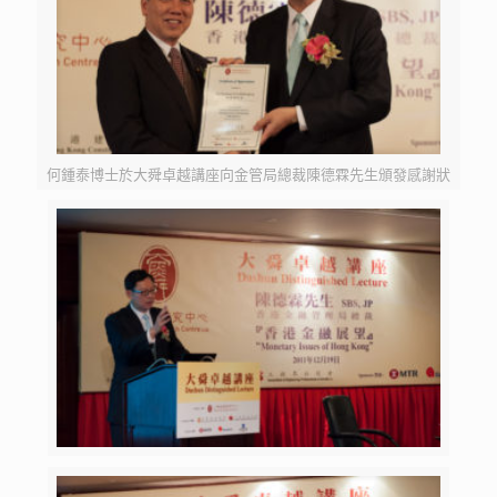
何鍾泰博士於大舜卓越講座向金管局總裁陳德霖先生頒發感謝狀