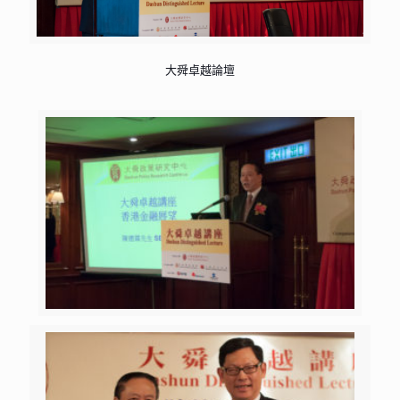
大舜卓越論壇