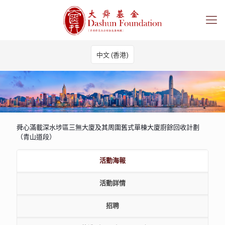
中文 (香港)
舜心滿載深水埗區三無大廈及其周圍舊式單棟大廈廚餘回收計劃
（青山道段）
活動海報
活動詳情
招聘