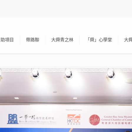
資助項目
帶路聯
大舜青之林
「舜」心學堂
大