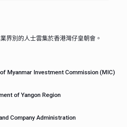
同專業界別的人士雲集於香港灣仔皇朝會。
man of Myanmar Investment Commission (MIC)
rnment of Yangon Region
 and Company Administration