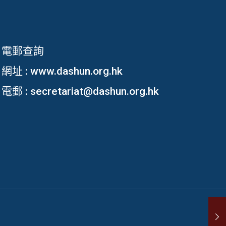
電郵查詢
網址 :
www.dashun.org.hk
電郵 :
secretariat@dashun.org.hk