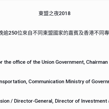
東盟之夜2018
，當晚逾250位來自不同東盟國家的嘉賓及香港不
 for the office of the Union Government, Chair
Transportation, Communication Ministry of Gove
on / Director-General, Director of Investment