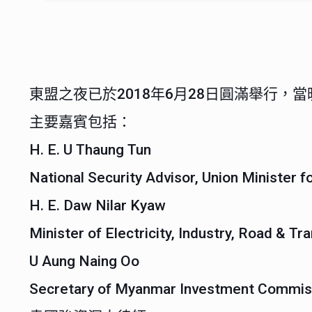
東盟之夜已於2018年6月28日圓滿舉行
主要嘉賓包括：
H. E. U Thaung Tun
National Security Advisor, Union Minister
H. E. Daw Nilar Kyaw
Minister of Electricity, Industry, Road & 
U Aung Naing Oo
Secretary of Myanmar Investment Commissi