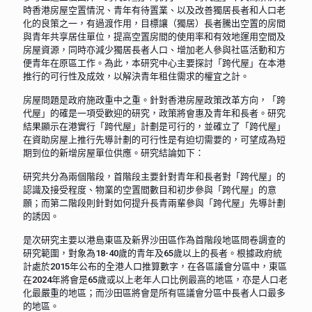
時香港房屋空置情況、青年有待置業、以及改善獨居長者和人口老
化的良策之一，有過渡作用，目標讓（獨居）長者騰出空置的房間
與青年共享居住單位，提高空置房間的使用率和有效地運用空間及
房屋資源，同時亦減少獨居長者人口、增加老人參與社區活動和方
便青年在原區工作。為此，本研究中心主要探討「跨代屋」在本港
推行的可行性及成效，以解決青年租住需求的權宜之計。
房屋問題是政府施政重中之重。針對香港房屋政策改革方向，「跨
代屋」的確是一項受歡迎的研究，政策將會惠及青年和長者。研究
結果顯示在港實行「跨代屋」計劃是可行的，並確立了「跨代屋」
在資助房屋上推行先導計劃的可行性是有迫切需要的，可望成為短
期到位的新增房屋單位供應。研究結論如下：
研究共分為兩個階段，首階段主要針對青年和長者對「跨代屋」的
認識及接受程度、物業的空置間數目和初步參與「跨代屋」的意
願；而第二階段則針對如何提升長青兩輩參與「跨代屋」先導計劃
的誘因。
是次研究主要以港島東區及新界沙田區作為首階段地區問卷調查的
研究範圍，對象為18-40歲的青年及65歲以上的長者。根據政府統
計處於2015年公布的全港人口推算數字，在各區議會分區中，東區
在2024年將會是65歲或以上老年人口比例最高的地區，亦是人口老
化最嚴重的地區；而沙田區將會是所有區議會分區中長者人口最多
的地區。