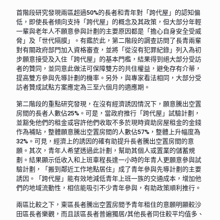
首階段研究發現兩區超過50%的長者和青年對「跨代屋」的認知偏
低，即使長者傾向支持「跨代屋」的概念及其政策，但大部分年輕
一輩與老年人不願意參與計劃的主要原因都是「擔心自身安全受威
脅」及「世代隔膜」。有鑑於此，第二階段的調查訪問了長青兩輩
對有關政府部門加入資格審查，並將「從沒有犯罪紀錄」列入為初
步願意接受及入住「跨代屋」的基本門檻，結果得到絕大部分受訪
者的贊同，並同意此做法可保障雙方的共住權益，避免存有介蒂，
提高雙方參與先導計劃的機率。另外，與專家看法相同，大部分受
訪者贊成試點方案應定為三至六個月的適應期。
第二階段的重點研究發現，在沒有經濟誘因情況下，願意騰出空置
房間的長者人數佔25%。可是，當政府推行「跨代屋」試驗計劃，
並豁免他們的租金或容許他們收取不多於現時資助房屋租金的金錢
作為補貼，整體願意騰出空置房間的人數佔57%，整體上升幅度為
32%。可見，經濟上的誘因的確有助提升長者騰出空置房間的意
願。其次，青年人希望透過此計劃，幫助其個人或置業的儲蓄規
劃。結果顯示低收入和上班車程長達一小時的年青人更願意參與試
驗計劃，「搬到鄰近工作地點居住」成了青年參與先導計劃的主要
誘因。「跨代屋」能有效地減低青年上班一族的交通成本，增加他
們的地域流動性，相信能吸引不少青年參與，有助政策順利推行。
兩區比較之下，東區長者騰出空置房間予青年租住的意願明顯較沙
田區長者樂觀，而且該區長者普遍獨居/其他長者同住較平均值多、