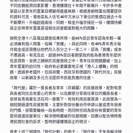
不同宏觀經濟因素影響，香港樓價在十年間不斷飆升，令許多中產
家庭以至青年的置業目標變得遙遙無期。根據差餉物業估價署提供
的資料可見，港島區私人住宅40平方米以下單位的售價在過去十年
不斷攀升，升幅超過兩倍。同期，租金升幅亦接近一倍。樓價持續
高企反映青年置業甚或租住房屋都面對極大的困難。
按照全港十八區電話調查結果所得，逾65%受訪青年認為年輕一輩
必須擁有個人物業，俗稱「買樓」。與此同時，有40%青年表示每
月租金或房貸應佔他們月入百分之十一至二十，認為「買樓」成本
不應過高。有見及此，超過30%受訪者期望政府能為香港青年提供
低息貸款，並將之歸納於房屋施政之中。青年住房問題嚴峻，加上
青年置業的迫切性，政府有必要嚴肅地正視「港人上樓難」的問
題，透過參考國外，包括荷蘭、西班牙和德國的「跨代共住」房屋
政策，以新穎及多元方法提供市民能負擔的住屋。
「跨代屋」屬於一套長者及青年（非親屬）的房屋政策，配對有意
與長者同住且有愛心的青年，以及願意分享居住單位的獨居長者，
安排長青兩輩生活在同一屋簷下，有效利用房屋資源。此政策為一
個短期過渡性房屋對策，主要針對部份雖合符申請公屋或青年宿舍
的門檻，卻需要輪候一段長時間，而同時亦因為部份有需要的青年
提供過渡房屋單位，解決現時嚴峻的住屋問題，回應以配合現時香
港民間社會的訴求，暫時舒緩樓價高企的現況。
參考上述三個國外「跨代計劃」的例子，「跨代屋」不失為解決現