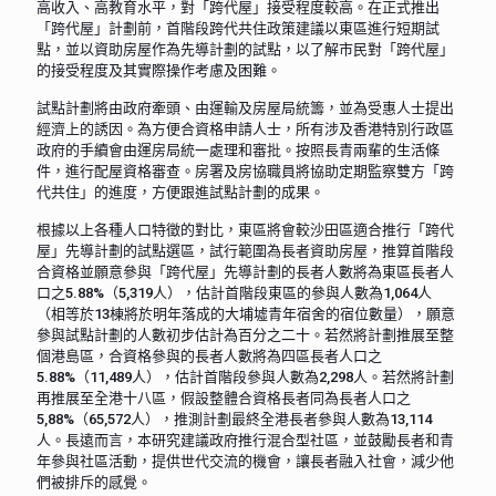
高收入、高教育水平，對「跨代屋」接受程度較高。在正式推出
「跨代屋」計劃前，首階段跨代共住政策建議以東區進行短期試
點，並以資助房屋作為先導計劃的試點，以了解市民對「跨代屋」
的接受程度及其實際操作考慮及困難。
試點計劃將由政府牽頭、由運輸及房屋局統籌，並為受惠人士提出
經濟上的誘因。為方便合資格申請人士，所有涉及香港特別行政區
政府的手續會由運房局統一處理和審批。按照長青兩輩的生活條
件，進行配屋資格審查。房署及房協職員將協助定期監察雙方「跨
代共住」的進度，方便跟進試點計劃的成果。
根據以上各種人口特徵的對比，東區將會較沙田區適合推行「跨代
屋」先導計劃的試點選區，試行範圍為長者資助房屋，推算首階段
合資格並願意參與「跨代屋」先導計劃的長者人數將為東區長者人
口之5.88%（5,319人），估計首階段東區的參與人數為1,064人
（相等於13棟將於明年落成的大埔墟青年宿舍的宿位數量），願意
參與試點計劃的人數初步估計為百分之二十。若然將計劃推展至整
個港島區，合資格參與的長者人數將為四區長者人口之
5.88%（11,489人），估計首階段參與人數為2,298人。若然將計劃
再推展至全港十八區，假設整體合資格長者同為長者人口之
5,88%（65,572人），推測計劃最終全港長者參與人數為13,114
人。長遠而言，本研究建議政府推行混合型社區，並鼓勵長者和青
年參與社區活動，提供世代交流的機會，讓長者融入社會，減少他
們被排斥的感覺。