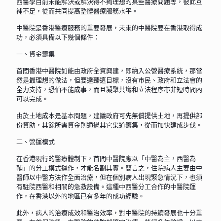
西醫學目前未能解決或解決得不夠理想的某些醫療問題等，彼此互
補不足，從而共同提高整體醫療服務水平。
中醫院是香港醫療服務的重要發展，未來的中醫院要在香港取得成
功，必須具備以下幾個條件：
一、資金籌集
首間香港中醫院如能由政府全資興建，即納入公營醫療系統，那當
然是最理想的做法，但要達臻這目標，沒有市民、政府和立法會的
全力支持，恐怕不能成事，而且凝聚共識和立法程序亦非短時間內
可以完成。
由於土地成本是基本問題，建議政府可先無償提供土地，再提供部
份資助，其餘所需資金則通過其它渠道籌集，從而加快建成步伐。
二、營運模式
在香港現行的醫療體制下，首間中醫院應以「中醫為主，西醫為
輔」的分工模式運作，才能名副其實。簡言之，住院病人主要由中
醫師以中醫方法作全面治療，但在個別病人出現緊急情況下，也須
有駐院西醫和相關的急救設備。這種中西醫分工合作的中醫院運
作，在香港以外的地區已有多年的成功經驗。
此外，病人的治療成效和醫治效率，對中醫院的持續發展也十分重