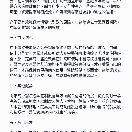
要。在首個階段，中醫院的住院部適宜治療一些經多年驗證、以中
醫方法治療效果好、副作用少、安全性高的一些專科專病，這樣既
可集中資源提高醫療成效，亦可漸漸提高社會對中醫院的信賴。
為了更有效減低病情變化引致的風險，中醫院選址宜靠近西醫院，
亦須配置緊急運送病人的設施。
三、市民信心
在中醫院未能納入公營醫療系統之前，須自負盈虧，病人「口碑」
便十分重要，怎樣才能吸引病人到中醫院尋求治療？尤其是住院服
務，那一定要有一些療效要在住院時使用中醫方法才能得見，而中
西醫門診及西醫住院治療均不能獲得此等療效時，才可獲得市民的
認同，才能保證有足夠病人使用中醫院服務，從而使中醫院建成後
的營運可以達到收支平衡，或略有盈餘來繼續發展。
四、其他配套
將來的中醫院必須在制度管理方面配合香港的情況，從而制訂一套
完善的規章制度，以制度去管人、管物、管權、管事，並充分發揮
人本管理的作用，提高員工對成功建設香港第一所中醫院的投入感
和積極性，醫院管理起來也就事半功倍。
五、吸引人才