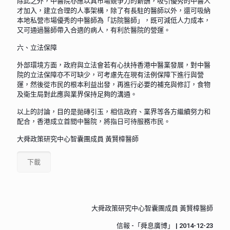
除此之外，中醫院亦應以具市場競爭力的薪酬，吸引優秀的中醫人
才加入，建立合理的人事架構，除了有長駐的醫師以外，還可吸納
本地私營市場優秀的中醫師為「訪院醫師」，既可減低人力成本，
又可通過醫師帶入合適的病人，有利於醫院的營運。
六、立法保障
外部環境方面，政府與立法會若有心扶持香港中醫業發展，對中醫
院的立法保障亦不可缺少，可考慮先在現有法例保障下進行與營
運，然後從市民的根本利益出發，再進行必要的補充與修訂，食物
及衛生局對此應與業界保持足夠的溝通。
以上的討論，目的是拋磚引玉，相信政府、業界等各方繼續努力和
配合，香港成立首間中醫院，將指日可待服務市民。
大舜政策研究中心智囊團成員 黃賢樟醫師
下載
大舜政策研究中心智囊團成員 黃賢樟醫師
信報 -「舜息廣博」 | 2014-12-23