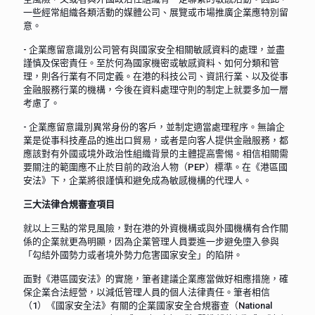
一些經常組織各類活動的媒體公司、展覽或市場推廣企業應特別留
意。
- 企業應留意識別公司管有與國家安全相關敏感資料的處理，並盡
謹慎及保密責任。至於何為國家機密或敏感資料、如何分類和管
理，則各行業有不同定義。在港的科技公司、資訊行業、以及從事
金融服務行業的機構，今後在資料處理守則的制定上就要多加一層
考慮了。
- 企業應留意識別異常身份的客戶，並制定適當處理程序。無論企
業是從事科技產品的進出口貿易，或者是向客人提供金融服務，都
應該對有外國或境外政治性組織背景的主體提高警惕。相信相關需
要關注的範圍應不止於目前的政治人物（PEP）標準。在《港區國
安法》下，企業將很謹慎和避免成為敏感機構的代理人。
三大法律合規審查項目
就以上三點的常見風險，對在港的外資機構或與外國機構有合作關
係的企業就更為明顯，因為企業管理人員要進一步避免墮入參與
「勾結外國勢力或者境外勢力危害國家安全」的陷阱。
面對《港區國安法》的實施，筆者建議企業應當做好相應措施，確
保企業合法經營，以減低管理人員的個人法律責任。筆者相信
（1）《國家安全法》有關的企業國家安全合規審查（National