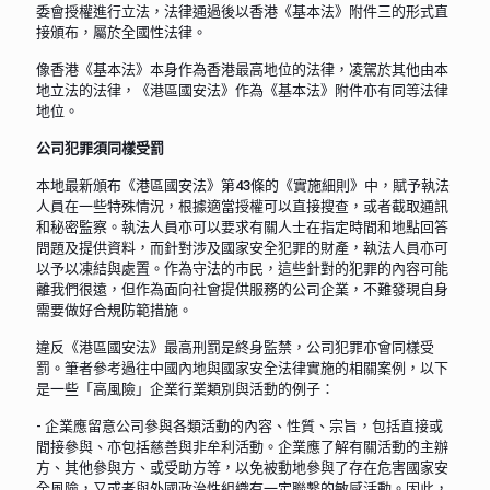
委會授權進行立法，法律通過後以香港《基本法》附件三的形式直
接頒布，屬於全國性法律。
像香港《基本法》本身作為香港最高地位的法律，凌駕於其他由本
地立法的法律，《港區國安法》作為《基本法》附件亦有同等法律
地位。
公司犯罪須同樣受罰
本地最新頒布《港區國安法》第43條的《實施細則》中，賦予執法
人員在一些特殊情況，根據適當授權可以直接搜查，或者截取通訊
和秘密監察。執法人員亦可以要求有關人士在指定時間和地點回答
問題及提供資料，而針對涉及國家安全犯罪的財產，執法人員亦可
以予以凍結與處置。作為守法的市民，這些針對的犯罪的內容可能
離我們很遠，但作為面向社會提供服務的公司企業，不難發現自身
需要做好合規防範措施。
違反《港區國安法》最高刑罰是終身監禁，公司犯罪亦會同樣受
罰。筆者參考過往中國內地與國家安全法律實施的相關案例，以下
是一些「高風險」企業行業類別與活動的例子：
- 企業應留意公司參與各類活動的內容、性質、宗旨，包括直接或
間接參與、亦包括慈善與非牟利活動。企業應了解有關活動的主辦
方、其他參與方、或受助方等，以免被動地參與了存在危害國家安
全風險，又或者與外國政治性組織有一定聯繫的敏感活動。因此，