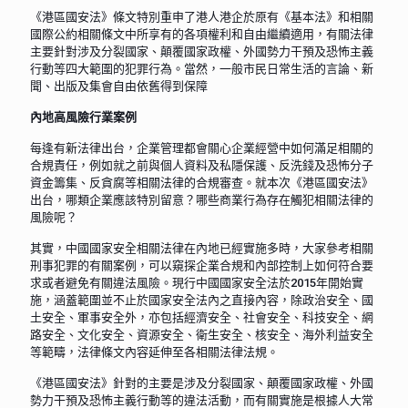
《港區國安法》條文特別重申了港人港企於原有《基本法》和相關
國際公約相關條文中所享有的各項權利和自由繼續適用，有關法律
主要針對涉及分裂國家、顛覆國家政權、外國勢力干預及恐怖主義
行動等四大範圍的犯罪行為。當然，一般市民日常生活的言論、新
聞、出版及集會自由依舊得到保障
內地高風險行業案例
每逢有新法律出台，企業管理都會關心企業經營中如何滿足相關的
合規責任，例如就之前與個人資料及私隱保護、反洗錢及恐怖分子
資金籌集、反貪腐等相關法律的合規審查。就本次《港區國安法》
出台，哪類企業應該特別留意？哪些商業行為存在觸犯相關法律的
風險呢？
其實，中國國家安全相關法律在內地已經實施多時，大家參考相關
刑事犯罪的有關案例，可以窺探企業合規和內部控制上如何符合要
求或者避免有關違法風險。現行中國國家安全法於2015年開始實
施，涵蓋範圍並不止於國家安全法內之直接內容，除政治安全、國
土安全、軍事安全外，亦包括經濟安全、社會安全、科技安全、網
路安全、文化安全、資源安全、衛生安全、核安全、海外利益安全
等範疇，法律條文內容延伸至各相關法律法規。
《港區國安法》針對的主要是涉及分裂國家、顛覆國家政權、外國
勢力干預及恐怖主義行動等的違法活動，而有關實施是根據人大常