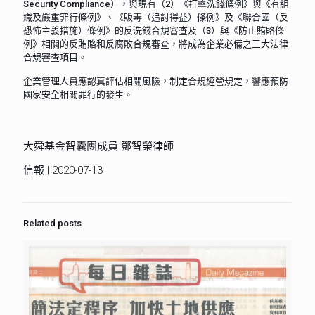
Security Compliance），與現有（2）《打擊洗錢條例》與《有組
織及嚴重罪行條例》、《販毒（追討得益）條例》及《聯合國（反
恐怖主義措施）條例》的反洗錢合規審查及（3）與《防止賄賂條
例》相關的反賄賂和反腐敗合規審查，將成為企業必備之三大法律
合規審查項目。
企業管理人員應認真評估相關風險，制定合規經營規定，響應預防
國家安全相關罪行的發生。
大舜基金智囊團成員 鄧智榮律師
信報 | 2020-07-13
Related posts