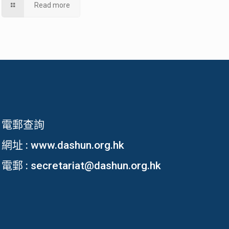
Read more
電郵查詢
網址 :
www.dashun.org.hk
電郵 :
secretariat@dashun.org.hk