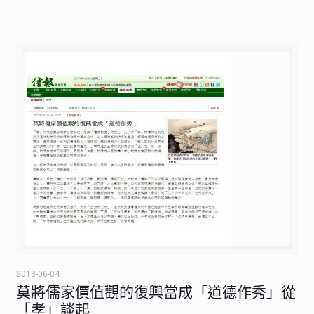
2013-06-04
莫將儒家價值觀的復興當成「道德作秀」從
「孝」談起