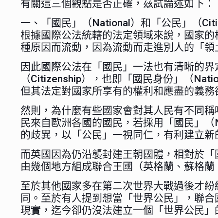
有關這三個觀點是否正確，茲試論述如下：
一、「國民」（National）和「公民」
根據國際公法統轄的法定領域來說，國家的
種原因而流動，因為流動而走進別人的「領
因此國際公法在「國民」一法也有清晰的界定，即
（Citizenship），也即「國民身份」（
但其法定對國家所享有的權利和應盡的義務
然則，為什麼有些國家會對其人民有不同稱呼，
民來自歐洲各國的國民，若採用「國民」（Na
的歧異，以「公民」一視同仁，有利建立新
而英國因為仍沿襲封建王朝國體，相對於「
由幾個地方組成聯合王國（英格蘭、蘇格蘭
至於其他國家多在第二次世界大戰過後才紛紛獨
同。至於有人提到想當「世界公民」，聯合
現實，迄今卻仍沒法建立一個「世界公民」的屬