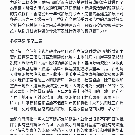
力的第二條支柱，並指出廣泛而有效的基建對保證經濟有效運作至
為關鍵，發展完備的交通和通訊基建網路，是經濟活動和服務核心
的先決條件。香港從七十年代發展到今天，完善的基建是發展不可
多得元素之一；過去三年，香港在全球競爭力報告中的基礎建設部
分維持全球首位，這是由於香港特區政府一直致力投資發展基礎建
設，以提升社會整體運作效率及維持香港的長遠競爭力。
多項基建 須早上馬
據了解，今個年度的基礎建設項目須向立法會財委會申請撥款的主
要包括擴建三個堆填區及興建焚化爐、土地供應、口岸基建及相關
設施。眾所周知，處理廢物須要多管齊下，包括源頭減廢、回收再
用、處理基建等，擴建堆填區和興建焚化爐必須盡早上馬，否則每
天收集的垃圾沒法處理。此外，隨著生活環境改善和經濟發展的需
求，我們須要增加土地興建房屋、辦公樓、社區設施；除了徵收和
整合土地外，還須要填海提供土地，因為從研究、規劃、諮詢、設
計及建造，往往需時超過十五年才能得出可供使用的土地，現在的
可用土地不足，對於增加土地供應的相關工程應該盡早展開。同
時，口岸基建和相關設施不但便利市民和貨物往來香港與珠三角洲
各地，更可推動香港的經濟發展，促進改善香港市民的生活水平。
最近有報導指一些大型基建超支和延誤，並作出很多不同層面的批
評；但有些評論並不合理，反而顯示評論者對基建工程應有的流程
不了解和對實施的步驟不熟悉。因應工程的複雜程度和建造期對市