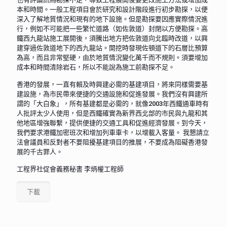
本和時間。一般工程項目會於研究和設計階段進行初步勘探，以便
深入了解地質情況和現有的地下設施。但是勘探要因應實際情況進
行，例如不可能把一些繁忙道路（如佐敦道）封閉以方便勘探。高
鐵西九龍站施工展開後，須騰出地方把佐敦道向北臨時改道，以興
建穿過佐敦道地下的西九龍站。開挖時發現佐頓道下的石層比預算
為高，而且非常堅硬，由於地質情況變化萬千而不規則。須要增加
成本和時間清除岩石，所以不能說為施工前勘探不足。
香港的發展，一直有賴及時興建必需的基建項目，將來同樣需要基
建設施，為市民帶來便捷的交通設施和促進發展。我們沒有興建所
謂的「大白象」，所有基建都是必需的，就像2003年西鐵通車時有
人批評太少人使用，但是西鐵確實為新界西北部的市民與九龍和其
他地區增強聯繫，提供便捷的交通工具和促進經濟發展。到今天，
我們要求港鐵加密班次和增加列車車卡，以增載入客量。 我懇請立
法會議員和反對者不要阻擾基建項目的推展，不要成為阻礙香港發
展的千古罪人。
工程界社促會義務秘書 李炳權工程師
下載