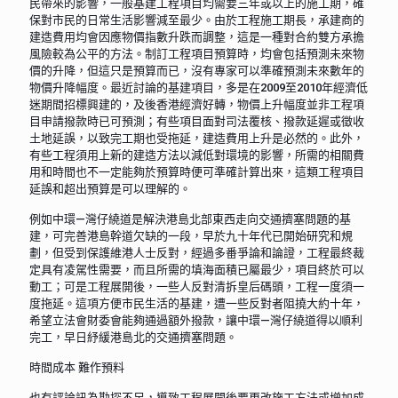
民帶來的影響，一般基建工程項目均需要三年或以上的施工期，確
保對市民的日常生活影響減至最少。由於工程施工期長，承建商的
建造費用均會因應物價指數升跌而調整，這是一種對合約雙方承擔
風險較為公平的方法。制訂工程項目預算時，均會包括預測未來物
價的升降，但這只是預算而已，沒有專家可以準確預測未來數年的
物價升降幅度。最近討論的基建項目，多是在2009至2010年經濟低
迷期間招標興建的，及後香港經濟好轉，物價上升幅度並非工程項
目申請撥款時已可預測；有些項目面對司法覆核、撥款延遲或徵收
土地延誤，以致完工期也受拖延，建造費用上升是必然的。此外，
有些工程須用上新的建造方法以減低對環境的影響，所需的相關費
用和時間也不一定能夠於預算時便可準確計算出來，這類工程項目
延誤和超出預算是可以理解的。
例如中環—灣仔繞道是解決港島北部東西走向交通擠塞問題的基
建，可完善港島幹道欠缺的一段，早於九十年代已開始研究和規
劃，但受到保護維港人士反對，經過多番爭論和論證，工程最終裁
定具有凌駕性需要，而且所需的填海面積已屬最少，項目終於可以
動工；可是工程展開後，一些人反對清拆皇后碼頭，工程一度須一
度拖延。這項方便市民生活的基建，遭一些反對者阻撓大約十年，
希望立法會財委會能夠通過額外撥款，讓中環—灣仔繞道得以順利
完工，早日紓緩港島北的交通擠塞問題。
時間成本 難作預料
也有評論訊為勘探不足，導致工程展開後要更改施工方法或增加成