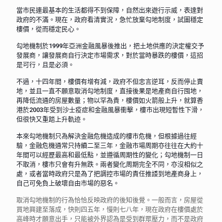
當市民連最基本的生活都得不到保障，自然出來遊行示威，表達對
政府的不滿。現在，政府看清實況，急忙放棄勾地制度，試圖穩定
樓價，從而穩定民心。
勾地機制於1999年亞洲金融風暴後推出，把土地供應的決定權交予
發展商，讓發展商自行決定市場需求，對於當時暴跌的樓價，這招
是可行，且是必須。
不過，十四年間，樓價有增有減，政府不但忠言逆耳，反而停止賣
地，並且一直不願意取消勾地制度，直接後果是地產商自行囤地，
再降低流通的房屋數量；物以罕為貴，樓價如火箭般上升，就算香
港於2003年受到沙士疫症和金融風暴衝擊，樓市出現短暫性下滑，
但很快又重踏上升軌迹。
本來勾地機制只為解決金融危機造成的樓市危機，但根據過往經
驗，金融危機通常只持續二至三年，金融市場周期亦往往在大約十
年間可以經歷最高和最低點，並遵循周期性的變化；勾地機制一日
不取消，樓市只會有升無跌。兩者變化周期完全不同，亦沒相似之
處，或者當時政府只是為了把調控市場的責任推諉到地產商身上，
自己可免負上破壞自由市場的惡名。
取消勾地機制的行為恰恰反映政府的後知後覺。一般而言，房屋從
買地興建至落成，快則四五年，慢則七八年，現在政府在樓價處於
高峰時才願意出手，只能被外界認為是受到群眾壓力，而不是政府