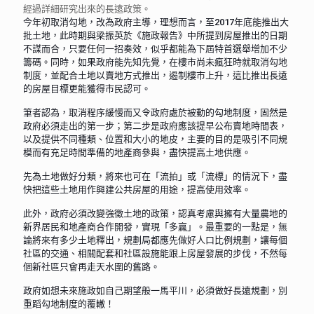
經過詳細研究出來的長遠政策。
今年初取消勾地，改為政府主導，理想而言，至2017年底能推出大
批土地，此時期與梁振英於《施政報告》中所提到房屋推出的日期
不謀而合，只要任何一招奏效，似乎都能為下屆特首選舉增加不少
籌碼。同時，如果政府能先知先覺，在樓市尚未瘋狂時就取消勾地
制度，並配合土地以賣地方式推出，遏制樓市上升，這比推出長遠
的房屋目標更能獲得市民認可。
筆者認為，取消程序緩慢而又令政府處於被動的勾地制度，固然是
政府必須走出的第一步；第二步是政府應該提早公布賣地時間表，
以及提供不同種類、位置和大小的地皮，主要的目的是吸引不同規
模而有充足時間準備的地產商參與，盡快提高土地供應。
先為土地做好分類，將來也可在「流拍」或「流標」的情況下，盡
快把這些土地用作興建公共房屋的用途，提高使用效率。
此外，政府必須改變強徵土地的政策，認真考慮與擁有大量農地的
新界居民和地產商合作開發，實現「多贏」。最重要的一點是，無
論將來有多少土地釋出，規劃局都應先做好人口比例規劃，讓每個
社區的交通、相關配套和社區設施能跟上房屋發展的步伐，不然每
個新社區只會再走天水圍的舊路。
政府如想未來施政如自己期望般一馬平川，必須做好長遠規劃，別
重蹈勾地制度的覆轍！