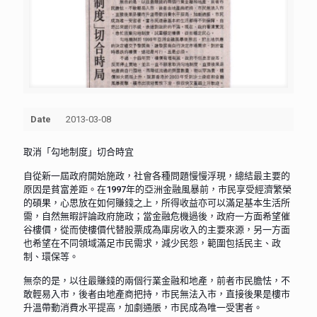
Date
2013-03-08
取消「勾地制度」切合時宜
自從新一屆政府開始施政，社會各種問題慢慢浮現，總結最主要的
原因是貧富差距。在1997年的亞洲金融風暴前，市民享受經濟繁榮
的碩果，心思放在如何賺錢之上，所得收益亦可以滿足基本生活所
需，自然無暇評論政府施政；當金融危機過後，政府一方面希望催
谷樓價，從而使樓價代替股票成為庫房收入的主要來源，另一方面
也希望在不同領域滿足市民需求，減少民怨，範圍包括民主、政
制、環保等。
無奈的是，以往最賺錢的兩個行業金融和地產，前者市民膽怯，不
敢輕易入市，後者由地產商把持，市民無法入市，直接後果是樓市
升溫帶動消費水平提高，加劇通脹，市民成為唯一受害者。