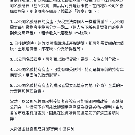
司名義購買（甚至炒賣）商品房可算是新事物。在內地以公司名義
購買物業，到底風險在哪裏？簡單的「答案」如下：
1. 以公司名義購買的房產，契稅無法像個人一樣獲得減半，另公司
需要每年繳納房產稅百分之一點二（個人名下所有非營業用的房產
則免交房產稅），租金收入也要繳納12%稅款。
2. 日後轉讓時，無論以股權轉讓或產權轉讓，都可能需要繳納增值
稅、土地增值稅、印花稅、企業所得稅等。
3. 以公司名義買房，可能難以取得貸款，需要一次性支付全款。
4. 以公司名義持有房產，可能有轉受限制，特別是轉讓前的持有年
期要求，受當時的政策影響。
5. 以公司名義持有房產的購房者需要為這家內地（外資）企業的日
常營運和管理負責。
當然，以公司名義買房對投資者來說有可能避開限購政策，而轉讓
公司在一些情況下亦可能比轉讓房產產權為投資者帶來便利。由於
各省市規定有所區別，因此在投資購買前還是先了解清楚各項利
弊！
大舜基金智囊團成員 鄧智榮 中國律師