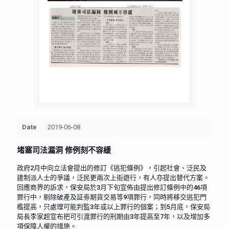
Date
2019-06-08
堵塞司法漏洞 修例刻不容緩
政府2月中向立法會提出的修訂《逃犯條例》，引起社會、泛民及
建制派人士的爭議，泛民更兩次上街遊行，有人亦提出替代方案。
回應商界的訴求，保安局於3月下旬宣佈由提出修訂條例中的46項
罪行中，剔除破產及証劵期貨交易等9項罪行，同時將移交逃犯門
檻提高，只處理可能判監3年或以上罪行的個案；到5月底，保安局
局長李家超宣布把可引渡罪行的刑期由3年提高至7年，以及增加多
項保障人權的措施。