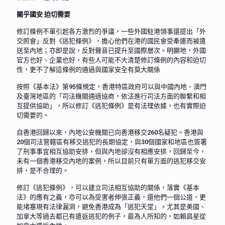
關乎國安 迫切需要
修訂條例不單引起各方激烈的爭議，一些外國駐港領事還提出「外
交照會」反對《逃犯條例》，擔心他們在港的國民會受牽連而被遣
送至內地；亦即是說，反對聲音已提升至國際層次。明顯地，外國
官方也好、企業也好，有些人可能不大清楚修訂條例的內容和迫切
性，更不了解這條例的通過與國家安全有莫大關係
按照《基本法》第95條規定，香港特區政府可以與中國內地、澳門
及臺灣地區的「司法機關通過協商，依法進行司法方面的聯繫和相
互提供協助」，所以修訂《逃犯條例》是有法理依據，也有實際迫
切需要的。
自香港回歸以來，內地公安機關已向香港移交260名疑犯。香港與
20個司法管轄區有移交逃犯的長期協定，與30個國家和地區也簽署
了刑事事宜相互協助安排，但與內地卻沒有相應安排，回歸至今，
未有一個香港移交內地的案例，所以目前只有單方面的逃犯移交安
排，是不合理的。
修訂《逃犯條例》，可以建立司法相互協助的關係，落實《基本
法》的應有之義，亦可以為受害者伸張正義，還他們一個公道，更
能堵塞現有法律漏洞，避免香港成為「逃犯天堂」。尤其是美國、
加拿大等過去都已有遣返逃犯的例子，最為人所知的，如賴昌星從