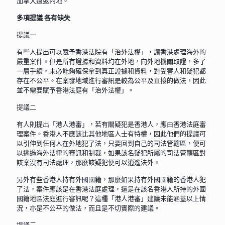
加拿大遣返內地。
多項提議 各有缺失
提議一
有些人提出可以賦予香港法院有「治外法權」，讓香港處理海外的
嚴重案件。但是所有證據和資料均在外地，向外地機關取證，多了
一層手續，未必能夠確保拿到真正證據和資料，對受害人和疑犯都
存在不公平。在案發地域進行審訊是較為公平及直接的做法，因此
並不需要賦予香港法庭有「治外法權」。
提議二
有人則提出「港人港審」，若有關疑犯是香港人，應由香港法庭審
理案件。香港人不應該比其他地區人士有特權，因此他們的提議可
以引伸到任何人在外地犯了法，只要回到自己的司法管轄區，便可
以逃過海外法律的審訊和制裁，如果該名疑犯所屬的司法管轄區對
該案沒有司法處理，那麼該疑犯便可以逍遙法外。
另外有些香港人持有外國國籍，那麼如果持有外國國籍的香港人犯
了法，案件應該是在香港法庭處理，還是在該名香港人所持的外國
國籍地區法庭進行審訊呢？這種「港人港審」建議未能涵蓋以上情
況，亦是不公平的做法，而且是不切實際的建議。