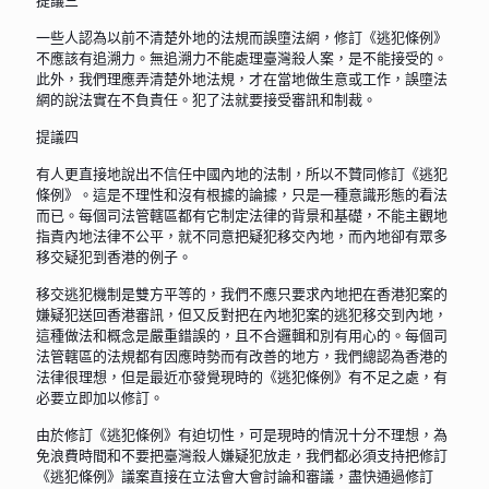
提議三
一些人認為以前不清楚外地的法規而誤墮法網，修訂《逃犯條例》
不應該有追溯力。無追溯力不能處理臺灣殺人案，是不能接受的。
此外，我們理應弄清楚外地法規，才在當地做生意或工作，誤墮法
網的說法實在不負責任。犯了法就要接受審訊和制裁。
提議四
有人更直接地說出不信任中國內地的法制，所以不贊同修訂《逃犯
條例》。這是不理性和沒有根據的論據，只是一種意識形態的看法
而已。每個司法管轄區都有它制定法律的背景和基礎，不能主觀地
指責內地法律不公平，就不同意把疑犯移交內地，而內地卻有眾多
移交疑犯到香港的例子。
移交逃犯機制是雙方平等的，我們不應只要求內地把在香港犯案的
嫌疑犯送回香港審訊，但又反對把在內地犯案的逃犯移交到內地，
這種做法和概念是嚴重錯誤的，且不合邏輯和別有用心的。每個司
法管轄區的法規都有因應時勢而有改善的地方，我們總認為香港的
法律很理想，但是最近亦發覺現時的《逃犯條例》有不足之處，有
必要立即加以修訂。
由於修訂《逃犯條例》有迫切性，可是現時的情況十分不理想，為
免浪費時間和不要把臺灣殺人嫌疑犯放走，我們都必須支持把修訂
《逃犯條例》議案直接在立法會大會討論和審議，盡快通過修訂