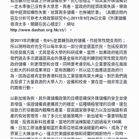
看出雖然在理論上外匯儲備愈多，民心愈穩定，但其實外匯儲備到
一定水準後已沒有多大意思。再者，當政府的經濟政策失誤，導致
眼中經濟結構性失衡，就算再多儲備，也無補於事」（具體訪問內
容及分析可參考大舜政策研究中心2011年9月26日文章《外匯儲備
毋須太多，關鍵在民心穩定》，網址
http://www.dashun.org.hk/ct/）。
按2011年的數據，有6％是要轉到政府儲備，作經常性開支用的；
所以現時政府完全可以每年拿出一部分資金還富於民，包括投資到
科技發展方面，尤其是各大學的科研成果。當然，如果政府能同意
我們過去多次建議提高由外匯基金每年的盈利轉到經常性開支用的
政府儲備，則更理想和合理。同時要考慮到私人企業要投資在風險
比較大的科研成果項目，是有困難的。所以這方面應該是政府行
為，因為這樣肯定對香港科技及工業發展有莫大裨益，對於我們過
去投資了大量資源的大學人力、設備和校舍，實在是一個非常正面
的跟進行動。
以新加坡為例，其外匯儲備政策的目標是確保外匯儲備的安全並使
其增值，保證儲備資產購買力的穩定。這種積極管理的目標，還包
括致力於培養國內戰略性產業、提高國家競爭能力以及加強國有資
產的有效管理等。除了多元化發展策略外，新加坡有一重要特點是
發展、投資高新科技產業，當地的原油煉製能力超過每天130萬
桶，日加工原油產量相當於東南亞地區煉油總量的40％，成為了世
界第三大煉油中心，僅次於美國侯斯頓和荷蘭阿姆斯特丹。同時，