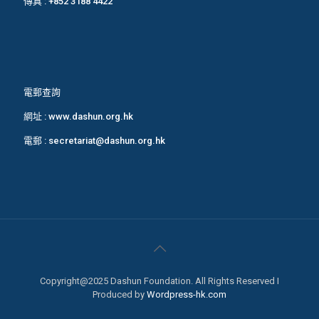
傳真 : +852 3188 4422
電郵查詢
網址 :
www.dashun.org.hk
電郵 :
secretariat@dashun.org.hk
Copyright@2025 Dashun Foundation. All Rights Reserved I
Produced by
Wordpress-hk.com