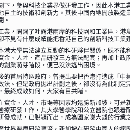
劃下，參與科技企業界做研發工作，因此本港工業
地自主的技術和創新力。其後中國內地開放製造
閉。
工業，開闢了吐露港兩岸的科技園和工業區，港
卻不見有什麼成績能把香港自己的創新科技工業
本港大學無法建立互動的科研夥伴關係，既不能
資金、人才、產品研發三方無法配套；再加上政
的創業萌芽階段，便已沒法逃出困境。
後的首屆特區政府，曾提出要把香港打造成「中
效法。但是政府拋出計劃之後，卻沒有為此制定
，最終成效如何，大家有目共睹。
在資金、人才、市場等因素均遠勝新加坡，可是
醫療研發工作，其大學醫學院和公立醫院也跟着
研發成就，已脫穎而出，成為國家賺大錢的行業
與世界醫療研發滙流，新加坡在研發中國人的病