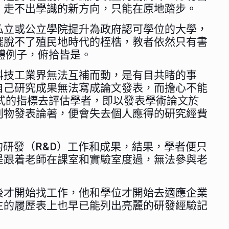
，走不出學識的新方向，只能在原地踏步。
私立或公立學院提升為政府認可學位的大學，
擺脫不了殖民地時代的桎梏，教者依然只有書
具體例子，俯拾皆是。
科技工業界無法互補而動，是有目共睹的事
自己研究成果無法寫成論文發表，而擔心不能
元式的指標去評估學者，即以發表學術論文於
刊物發表論著，便會失去個人應得的研究經費
研發（R&D）工作和成果，結果，學者便只
是跟着老師在課室和實驗室度過，無法參與老
後才開始找工作，他和學位才開始去適應企業
生的履歷表上也早已能列出亮麗的研發經驗記