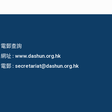
電郵查詢
網址 :
www.dashun.org.hk
電郵 :
secretariat@dashun.org.hk