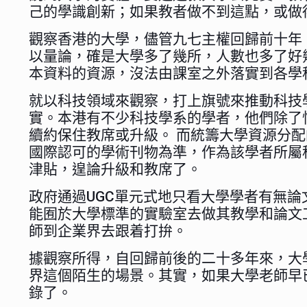
己的學識創新；如果教者做不到這點，或做
觀察香港的大學，儘管九七主權回歸前十年
以量論，確是大學多了幾所，人數也多了好
本資料的資源，沒法由課室之外落實到各學科
就以科技領域來觀察，打上旗號來推動科技
實。本港有不少科技學系的學者，他們除了
續約保住教席或升級。 而統籌大學資源分
國際認可的學術刊物為準，作為該學者所屬
津貼，遑論升級和教席了。
政府通過UGC單元式地只看大學學者有無論
能囿於大學標準的實驗室去做其教學和論文
師到企業界去跟着打拚。
據觀察所得，自回歸前後的二十多年來，大
界這個陌生的場景。其實，如果大學老師早
錄了。