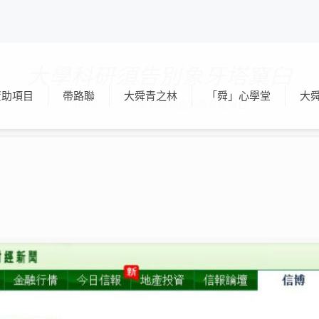
大學科研須告別象牙塔窠臼
資助項目
帶路聯
大舜青之林
「舜」心學堂
大
Home
大學科研須告別象牙塔窠臼