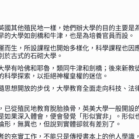
英國其他殖民地一樣，她們辦大學的目的主要是
早的大學如劍橋和牛津，也是為培養官員而設。
運而生，所設課程也開始多樣化，科學課程也因
別於古式的石砌大學。
大學有哈佛和耶魯，類同牛津和劍橋；後來新教
的科學探索，以拒絕神權皇權的迷信。
隨思想開放的步伐，大學教育全面走向科技、法
，已從殖民地教育脫胎換骨，英美大學一般開設
是如果深入體會，便會發覺「形似實非」。形似
論形，無異也，但說到實體卻就有差別了。
者的充實工作，不能只是傳授書本上的他人學識