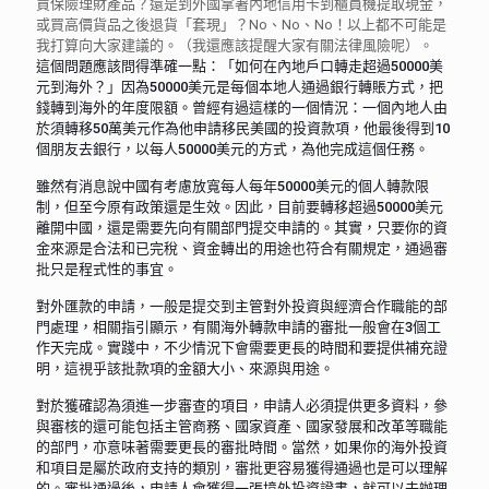
買保險理財產品？還是到外國拿著內地信用卡到櫃員機提取現金，
或買高價貨品之後退貨「套現」？No、No、No！以上都不可能是
我打算向大家建議的。（我還應該提醒大家有關法律風險呢）。
這個問題應該問得準確一點：「如何在內地戶口轉走超過50000美
元到海外？」因為50000美元是每個本地人通過銀行轉賬方式，把
錢轉到海外的年度限額。曾經有過這樣的一個情況：一個內地人由
於須轉移50萬美元作為他申請移民美國的投資款項，他最後得到10
個朋友去銀行，以每人50000美元的方式，為他完成這個任務。
雖然有消息說中國有考慮放寬每人每年50000美元的個人轉款限
制，但至今原有政策還是生效。因此，目前要轉移超過50000美元
離開中國，還是需要先向有關部門提交申請的。其實，只要你的資
金來源是合法和已完稅、資金轉出的用途也符合有關規定，通過審
批只是程式性的事宜。
對外匯款的申請，一般是提交到主管對外投資與經濟合作職能的部
門處理，相關指引顯示，有關海外轉款申請的審批一般會在3個工
作天完成。實踐中，不少情況下會需要更長的時間和要提供補充證
明，這視乎該批款項的金額大小、來源與用途。
對於獲確認為須進一步審查的項目，申請人必須提供更多資料，參
與審核的還可能包括主管商務、國家資產、國家發展和改革等職能
的部門，亦意味著需要更長的審批時間。當然，如果你的海外投資
和項目是屬於政府支持的類別，審批更容易獲得通過也是可以理解
的。審批通過後，申請人會獲得一張境外投資證書，就可以去辦理