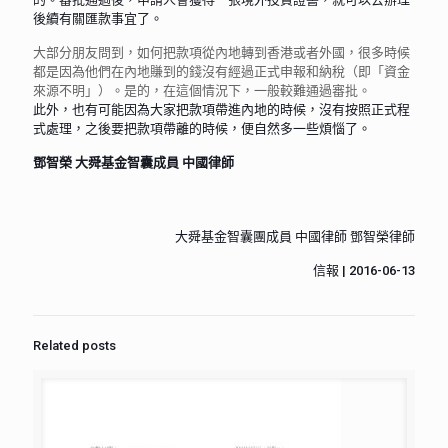
後續有關匯款事宜了。
大部分朋友問到，如何把款項從內地轉到香港或者外國，很多時候
都是因為他們在內地賺到的錢沒有經過正式申報和納稅（即「資金
來源不明」）。是的，在這個情況下，一般較難通過審批。
此外，也有可能因為大家把款項帶進內地的時候，沒有按照正式程
式處理，之後要把款項帶離的時候，便自然多一些煩惱了。
鄧智榮 大舜基金智囊成員 中國律師
大舜基金智囊團成員 中國律師 鄧智榮律師
信報 | 2016-06-13
Related posts