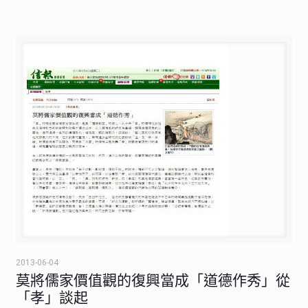
2013-06-04
莫將儒家價值觀的復興當成「道德作秀」從
「孝」談起