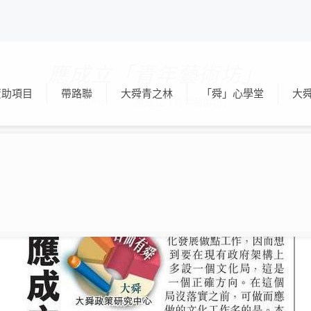
應成立「青年藝術坊」
資助項目
帶路聯
大舜青之林
「舜」心學堂
大
Home
應成立「青年藝術坊」