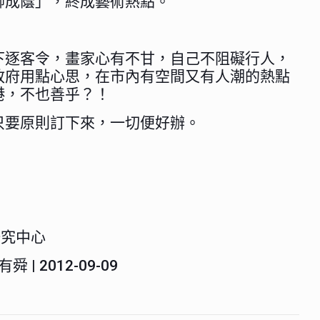
柳成蔭」，終成藝術熱點。
下逐客令，畫家心有不甘，自己不阻礙行人，
政府用點心思，在市內有空間又有人潮的熱點
港，不也善乎？！
只要原則訂下來，一切便好辦。
研究中心
舜 | 2012-09-09