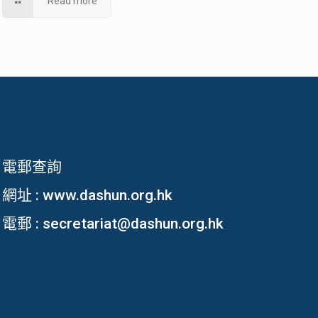
Read more
電郵查詢
網址 :
www.dashun.org.hk
電郵 :
secretariat@dashun.org.hk