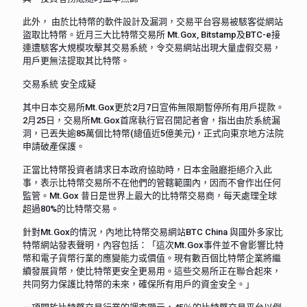
此外， 由於比特幣的軟件設計及漏洞，交易平台容易被駭客從網站
盜取比特幣。近月三大比特幣交易所 Mt.Gox, Bitstamp及BTC-e接
連遭駭客大規模攻擊其交易系統，令交易網站出現大量虛假交易，
用戶更無法提取其比特幣。
交易系統 安全成疑
其中日本交易所Mt.Gox更於2月7日宣佈無限期暫停所有用戶提款。
2月25日，交易所Mt.Gox首席執行官召開記者會，指出由於系統漏
洞，已丟失逾85萬個比特幣(總值近5億美元)，正式向東京地方法院
申請破產保護。
正當比特幣投資者請求日本政府協助時，日本金融廳拒絕介入此
事，表示比特幣交易所不在他們的管轄範圍內，因而不會作出任何
監管。Mt.Gox 昔日是世界上最大的比特幣交易商，每天處理全球
超過80%的比特幣交易。
針對Mt.Gox的情況，內地比特幣交易網站BTC China 與國外多家比
特幣網站發表聲明，內容包括：「這次Mt.Gox事件並不會影響比特
幣和電子貨幣行業的應變能力或價值。現有數百個比特幣企業將繼
續發展貨幣，使比特幣更安全更易用。這些交易所正在聯合起來，
共同努力保護比特幣的未來，確保所有用戶的資金安全。」