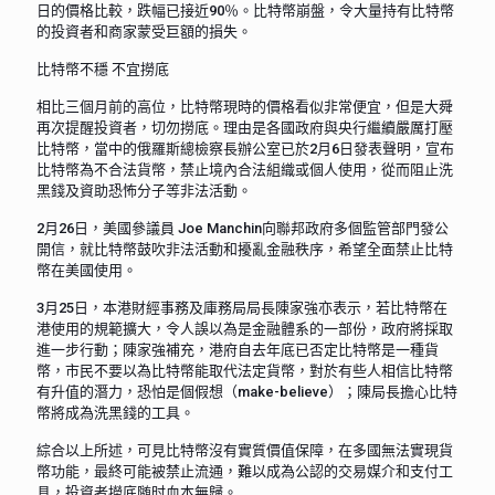
日的價格比較，跌幅已接近90％。比特幣崩盤，令大量持有比特幣
的投資者和商家蒙受巨額的損失。
比特幣不穩 不宜撈底
相比三個月前的高位，比特幣現時的價格看似非常便宜，但是大舜
再次提醒投資者，切勿撈底。理由是各國政府與央行繼續嚴厲打壓
比特幣，當中的俄羅斯總檢察長辦公室已於2月6日發表聲明，宣布
比特幣為不合法貨幣，禁止境內合法組織或個人使用，從而阻止洗
黑錢及資助恐怖分子等非法活動。
2月26日，美國參議員 Joe Manchin向聯邦政府多個監管部門發公
開信，就比特幣鼓吹非法活動和擾亂金融秩序，希望全面禁止比特
幣在美國使用。
3月25日，本港財經事務及庫務局局長陳家強亦表示，若比特幣在
港使用的規範擴大，令人誤以為是金融體系的一部份，政府將採取
進一步行動；陳家強補充，港府自去年底已否定比特幣是一種貨
幣，市民不要以為比特幣能取代法定貨幣，對於有些人相信比特幣
有升值的潛力，恐怕是個假想（make-believe）；陳局長擔心比特
幣將成為洗黑錢的工具。
綜合以上所述，可見比特幣沒有實質價值保障，在多國無法實現貨
幣功能，最終可能被禁止流通，難以成為公認的交易媒介和支付工
具，投資者撈底随时血本無歸。