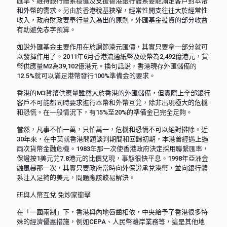
匯率、維持銀行體系穩健及支援香港銀行體系要能滿足客戶對本幣
和外幣的需求。另由於香港稅基狹窄，經常性開支往往大於經常性
收入，政府財政要奉行量入為出的原則，外匯基金投資的部分收益
有助避免赤字預算。
如說外匯基金主要作用在於調節港元匯價，其實只要拿一部分就可
以發揮作用了。2011年6月香港流通紙幣及硬幣為2,492億港元，貨
幣供應量M2為39,102億港元。換句話說，香港現存外匯儲備的
12.5%就可以滿足港幣發行100%準備金的要求。
香港的M3貨幣供應量雖然大於香港的外匯儲備，但實際上全部銀行
客戶不可能都同時要求進行本幣和外幣互兌，除非出現極大的危機
和恐慌。在一般情況下，有15%至20%的準備金已完全足夠。
當然，凡事不怕一萬，只怕萬一，危機和恐慌不可以絕對排除。近
30年來，在中英就香港問題談判期間和回歸初期，本港曾經遇上過
兩次貨幣金融危機。1983年那一次使香港政府決定採用聯繫匯率，
保證按1美元兌7.8港元的比價兌現，事態很快平息。1998年亞洲金
融風暴那一次，其實只要政府當時向外保證承兌港幣，並向銀行體
系注入足夠的美元，問題應該較易解決。
研與人幣互兌 免炒家衝擊
在「一國兩制」下，香港與內地唇齒相依，中央給予了香港很多特
殊的經濟優惠措施，例如CEPA、人民幣離岸業務等，這是其他地