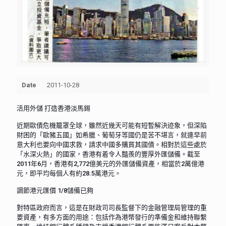
Date
2011-10-28
活用外儲 打造香港淡馬錫
近期歐債危機籠罩全球，雖然近幾天可能有短暫解決迹象，但深陷
財困的「歐豬五國」如希臘、葡萄牙等國仍是苦不堪言，就連早前
意大利也要向中國求救，請求中國多購買其國債。相對於這些處於
「水深火熱」的國家，香港有着令人豔羨的豐厚外匯儲備。截至
2011年6月，香港有2,772億美元的外匯儲備資產，相當於2萬億港
元，即平均每個人有約28.5萬港元。
調節港元匯價 1/8儲備已夠
對特區政府而言，這是在財政司司長監督下的金融管理局管理的重
要資產，有多方面的用途：包括作為港幣發行的準備金和維持聯繫