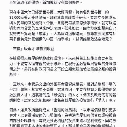
區無法取代的優勢，新加坡就沒有這個條件。
現在中國大陸已經是世界第二大經濟體，擁有名列世界第一的
32,000億美元外匯儲備。政府其實應該着手研究，要建立長遠港元
與人民幣的互兌機制。今後一旦港元再被國際炒家衝擊，就可以通
過與內地貨幣的互兌來解決問題。若能如此，國際炒家出擊前自己
就得先計算清楚「成本」，因為屆時追擊港元，就等於要同擁有3
萬多億美元外匯儲備的中國「拗手瓜」，試問誰還敢沽空港元？
「市價」吸專才 增投資收益
在這種得天獨厚的地緣政經環境下，未來特首上任後其實要有魄
力，不能有因循守舊的做事思維，在現行金融管理局管理的外匯儲
備之外，另行在財政司司長之下設立類似新加坡淡馬錫之類的投資
基金。
一直以來，金管局交出的外匯基金投資成績表，相對於整體市場的
平均回報率，其實並不亮麗。究其原因，主要在於缺乏最優秀的金
融投資人才。這裏講的是「最優秀」的人才。但囿於政府既有的薪
酬制度，試問又怎能和那些出名高薪厚職的投資銀行「爭人」呢？
因此，如果政府能夠成立「香港的淡馬錫」，以市場價格吸引更多
專才，以更靈活變通的市場策略，為香港豐厚但可供合理調撥投資
的部分外匯儲備，尋找更多更積極的投資出路和營利機會，同時吸
引和培訓更多本地的金融管理人才，那才更合乎香港的整體利益。