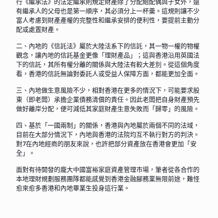
行《繼承法》的法定繼承則規定財產除了分配給配偶與子女外，還
有繼承人的父母也是第一順序，其必須分上一杯羹。這規則讓不少
富人考慮到財產產權的完整性和繼承安排的便利性，要提前主動分
配或處置財產。
二、內地的《信託法》屬於大陸法系下的信託，其一物一權的物權
觀念，讓內地的信託基金更像「理財產品」；這與香港沿用英國法
下的信託，其所有權分離的關係與大陸法有較大差別。從這個角度
看，香港的信託無論對委託人或受益人保障方面，都能更加全面。
三、內地做生意風險不少，相對香港在更多的情況下，可能要求股
東（即老闆）承擔企業債務清償的責任。因此老闆把自身財產預先
做好離岸分配，便可減低其家庭財產生意失敗而「歸零」的風險。
四、基於「一國兩制」的關係，香港與內地屬於兩個不同的法域，
目前在大部分情況下，內地與香港的法院均互不執行對方的判決。
對7在內地經商的朋友來說，也許把部分資產放在香港會更加「安
全」。
面對有待開發的龐大中國富裕家庭資產管理市場，筆者從各合作的
本地理財規劃服務團隊都能感覺到香港金融腳務業無限前途，難怪
愈來愈多香港和內地畢業生投身這行業。