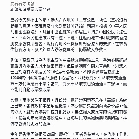
要看看才出發。
期望解決購票取票問題
筆者今天想提出的是，港人在內地的「二等公民」地位（筆者沒有
貶義的意思，但確實沒有想到更好的詞語）問題。根據《中華人民
共和國國籍法》，凡含中國血統的香港居民，均是中國公民；法理
上，中國公民也應該只有一種。不過，往返內地工作和經商的香港
朋友應會有所體會，現行內地公私機構針對香港人的安排，在衣食
住行各方面，參照外國人辦法處理的，仍屬於大多數。
例如，高鐵已成為內地主要的中長途交通運輸工具，香港亦將通過
高鐵與內地各大城市緊密連接，但目前購買有關火車票時，港澳人
士由於沒有內地居民的16位身份證號碼，不能通過電話或網上
12306的中國鐵路客戶服務中心登記，只能親到火車站取票或通過
第三方代理購買車票；當然，到火車站取票也須通過人工辦理，而
不能到自動取票機取票。
其實，兩地證件不相容，身份證、通行證問題不只在「高鐵」系統
上出現，各行政和事業單位機關，不少還是只識別內地身份證16位
的登入，對於香港證件或其他護照，無法輸入或異常的情況時有發
生。隨著明年高鐵香港段通車，香港居民的高鐵購票取票問題，相
信亦會得到更好的處理。
今年是香港回歸祖國20周年慶祝年，筆者身為港人，在內地工作也