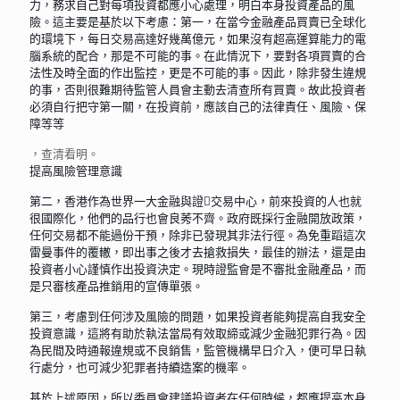
力，務求自己對每項投資都應小心處理，明白本身投資產品的風
險。這主要是基於以下考慮：第一，在當今金融產品買賣已全球化
的環境下，每日交易高達好幾萬億元，如果沒有超高運算能力的電
腦系統的配合，那是不可能的事。在此情況下，要對各項買賣的合
法性及時全面的作出監控，更是不可能的事。因此，除非發生違規
的事，否則很難期待監管人員會主動去清查所有買賣。故此投資者
必須自行把守第一關，在投資前，應該自己的法律責任、風險、保
障等等
，查清看明。
提高風險管理意識
第二，香港作為世界一大金融與證交易中心，前來投資的人也就
很國際化，他們的品行也會良莠不齊。政府既採行金融開放政策，
任何交易都不能過份干預，除非已發現其非法行徑。為免重蹈這次
雷曼事件的覆轍，即出事之後才去搶救損失，最佳的辦法，還是由
投資者小心謹慎作出投資決定。現時證監會是不審批金融產品，而
是只審核產品推銷用的宣傳單張。
第三，考慮到任何涉及風險的問題，如果投資者能夠提高自我安全
投資意識，這將有助於執法當局有效取締或減少金融犯罪行為。因
為民間及時通報違規或不良銷售，監管機構早日介入，便可早日執
行處分，也可減少犯罪者持續造案的機率。
基於上述原因，所以委員會建議投資者在任何時候，都應提高本身