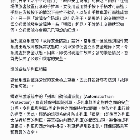
我們日常生活中不時應用了「故障安全防護」的概念。例如，在機
場供旅客放置行李的手推車，要使用者用雙手按下手柄才可前進；
手柄在沒被按下的情況下是推不動的，以防止手推車滑行而造成意
外。另一個「故障安全防護」設計的例子，是馬路上的交通燈號。
當交通燈號發生故障時，為「穩陣」起見，不論路上交通狀況如
何，交通燈號亦會顯示已預設的紅燈。
至於鐵路系統的「故障安全防護」設計，當系統一旦感應到組件或
系統出現故障或異常狀態時，列車操作便會立即安全地停下來，令
系統處於安全狀態。因此，即使出現組件故障引發的緊急情況，會
首先保障了公眾和乘客的安全。
訊號系統防列車相撞
訊號系統對鐵路營運的安全極之重要，因此其設計亦考慮到「故障
安全防護」。
鐵路訊號系統中的「列車自動保護系統」(AutomaticTrain
Protection)，負責確保列車與列車、或列車與固定物件之間的安全
分隔，令列車與列車/固定物件之間保持相當距離，並監控列車行駛
的速度。因此，鐵路的訊號系統能防止列車「追尾」(即後面的列車
太貼近前面的列車，甚至撞向前面的列車)的情況出現，避免造成列
車相撞、列車與固定物件相撞、列車超速引致出軌，確保鐵路乘客
和職員的安全。