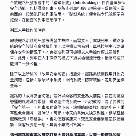
至於鐵路訊號系統中的「聯鎖系統」(Interlocking)，負責管理多個
安全功能，包括調度列車，及防止列車行駛出現衝突。舉例說，當
前面的一段路軌已被列車佔用，「聯鎖系統」便會指令訊號顯示為
紅燈，在後面的列車便須停下。
列車人手操作限時速
即使鐵路沿綫的訊號設備發生故障，而需要人手駕駛列車，鐵路系
統的安全設計亦會發揮作用。以港鐵公司為例，車務控制中心要確
保在安全的情況下，才會批准列車司機轉以人手操作模式駕駛列
車；此外，列車在人手操作的模式下須以極慢速行走，最高時速只
能到二十多公里。
除了以上所述的「故障安全防護」措施外，鐵路系統還採用其他安
全措施，包括：緊急煞車系統、車門系統、防雷裝備、定期安全檢
查等。
鐵路的「故障安全防護」設計以乘客的安全為大前提，旨在將鐵路
營運的風險減到最低。鐵路組件或系統一旦出現故障，為了要做到
「安全第一」，列車服務會停下來，讓鐵路職員找出問題所在，乘
客難免會犧牲一點時間。可是，今天的香港人缺乏耐性，期望鐵路
服務做到「零延誤」，否則便鼓噪起來。究竟安全要緊還是快捷要
緊，乘客只要想一想，其實不難找出答案。
溫州鐵路嚴重事故確然打擊大眾對乘搭高鐵，以至一般鐵路的信