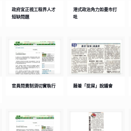
政府宜正視工程界人才
港式政治角力如曼市打
短缺問題
吡
官員問責制須切實執行
藉着「掟屎」說議會