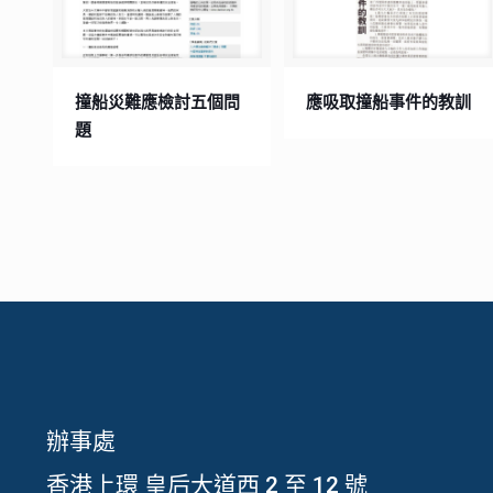
撞船災難應檢討五個問
應吸取撞船事件的教訓
題
辦事處
香港上環 皇后大道西 2 至 12 號