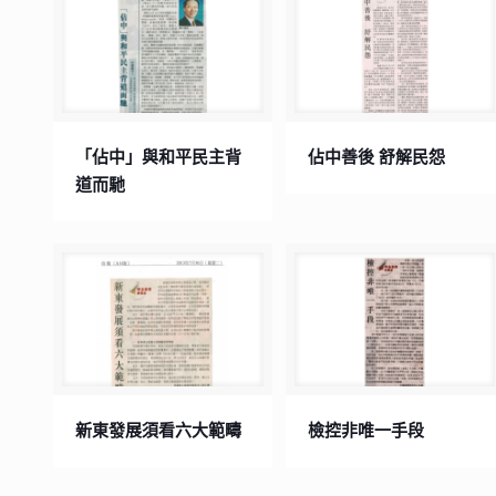
「佔中」與和平民主背
佔中善後 舒解民怨
道而馳
新東發展須看六大範疇
檢控非唯一手段