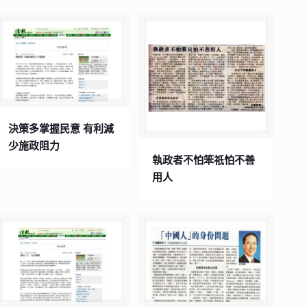
決策多掌握民意 有利減
少施政阻力
執政者不怕笨祇怕不善
用人