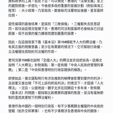
盾和政爭的工具。如此下去，可以預見，香港的「法律主義」至上
的趨勢將進一步惡化，今後很多政府重要的發展計劃（例如填海工
程等）、大小政策，乃至政改，都會給司法覆核扯後腿，甚至最終
拉倒。
惡性循環的最後結果，是搞到「三敗俱傷」，三權都失去民意認
同。若任由這情況發展下去，香港的司法制度最終也會給自己日益
膨脹、但不自覺的權力擴張而遭到嚴重的損害。
因此，在這個背景下看《基本法》第158條賦予人大的釋法權，乃
有其正面的現實意義；至少在有需要的情況下，它可幫助行政權、
立法權穩住其制約司法權的作用。
更何況第158條也說明「全國人大」的釋法並非自把自為。這條文
說明「人大釋法」針對兩點：第一是有關「中央人民政府管理的事
務」；第二是「中央和香港特別行政區關係的條款」。
即使如此，條文還點明只有涉及條款的解釋會影響到案件的判決，
且該案又會出現「不可上訴的終局判決」的情況下，才提請「人大
釋法」。況且，公道地說，觀乎北京在回歸這十多年來，對有關
《基本法》的問題，都採取比較務實和謹慎的態度，並沒有毫無節
制的濫用其憲制下的釋法權利。
香港作為中國的一個特別行政區，有不少事務歸主權國的中央政府
管轄（如外交和軍事），也有不少事務涉及香港與中央的關係，