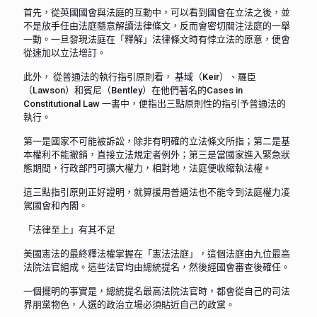
首先，從英國國會與法庭的互動中，可以看到國會在立法之後，並
不是放手任由法庭隨意解讀法律條文，反而會密切關注法庭的一舉
一動。一旦發現法庭在「釋解」法律條文時有悖立法的原意，便會
從速加以立法增訂。
此外， 從普通法的執行指引原則看， 基域（Keir）、羅臣
（Lawson）和賓尼（Bentley）在他們著名的Cases in
Constitutional Law 一書中，便指出三點原則性的指引予普通法的
執行。
第一是國家不可能被訴訟，除非有明確的立法條文所指；第二是基
本權利不能撤銷，直接立法規定者例外；第三是當國家進入緊急狀
態期間，行政部門可擴大權力，相對地，法庭便收縮執法權。
這三點指引原則正好證明，就算援用普通法也不能令到法庭權力凌
駕國會和內閣。
「法律至上」有其不足
美國憲法的最終釋法權掌握在「憲法法庭」，這個法庭由九位最高
法院法官組成。這些法官均由總統提名，然後經國會審查後確任。
一個擺明的事實是，總統提名最高法院法官時，都會從自己的司法
界朋黨物色，人選的政治立場必須貼近自己的政黨。