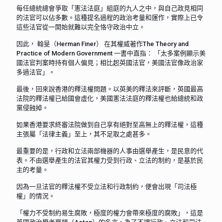
每任總統總會爭取「憲法法庭」組庭的九人之中，與自己政見相同
的法官可以佔多數。這種提名過程的政治考量和運作，實際上已令
這些法官從一開始就難以完全恪守政治中立。
因此， 翰旻（Herman Finer） 在其權威著作The Theory and
Practice of Modern Government 一書中直指： 「太多案例顯示美
國法官判案時持有個人偏見；相比起英國法官，美國法官像政治家
多過法官」。
最後，回來說香港的釋法權問題。以英美的釋法來評斷，英國最高
法院的釋法權已給國會虛化，美國憲法法庭的釋法權也給總統和政
黨侵蝕掉。
如果香港要求終審法院做到自己享有絕對至高無上的釋法權，這種
主張屬「法律主義」至上，其不足取之處甚多。
最重要的是，行政和立法兩部機器的人事由選舉產生，是民意的代
表。不由選舉產生的法官其權力受到行政、立法的制約，是基於民
主的考量。
因為一旦法官的釋法權不受立法和行政制約，便會出現「司法極
權」的情況。
「權力不受制約易生腐敗，極度的權力會帶來極度的腐敗」，這是