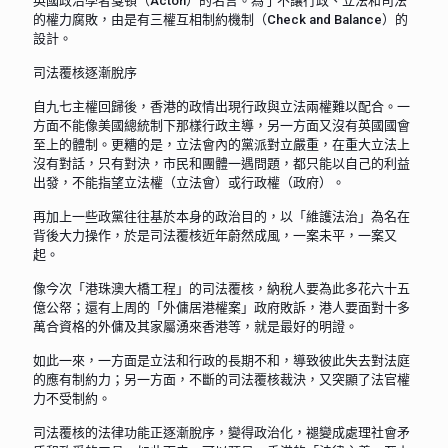
英國政治學者戛頓（Acton）的名言。為了不讓行政、立法和司法
的權力腐敗，由是有三權互相制約機制（Check and Balance）的
設計。
司法覆核逐漸脫序
自九七主權回歸後，香港的政情出現行政與立法兩權難以配合。一
方面不能像美國總統制下那樣行政主導，另一方面又沒有英國國會
至上的體制。更糟的是，立法會內的黨派對立嚴重，在重大立法上
沒有對話，只有對決，市民和團體一遇問題，都只能以自己的利益
出發，不能指望立法權（立法會）或行政權（政府）。
再加上一些政黨往往基於本身的政治目的，以「維護法治」為名在
背後大力操作，於是司法覆核近年蔚然成風，一案未平，一案又
起。
像今次「港珠澳大橋工程」的司法覆核，納稅人要為此多花六十五
億公帑；還有上周的「外傭居港權案」政府敗訴，港人要面對十多
萬合資格的外傭及其家屬湧來香港等，就是最好的明證。
如此一來，一方面是立法和行政的長期不和，導致彼此失去對法庭
的應有制約力；另一方面，不斷的司法覆核裁決，又突顯了法官權
力不受制約。
司法覆核的法律功能正逐漸脫序，變得政治化，褪變成處理社會矛