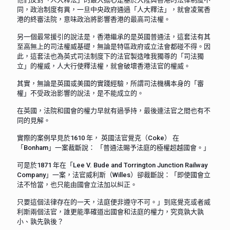
同，政治制度有異，一旦中央政府通過「人大釋法」，就會凌駕香
港的終審法院，意味政治將影響香港的最高司法權。
另一個最常援引的說法是，香港繼承的是英國普通法，這套法有其
至高無上的司法權威基礎，無論是特區政府或立法會都碰不得。因
此，這套法也為英式司法制度下的法官製造唯我獨尊的「司法獨
立」的權威，人大行使釋法權，就會破壞香港法官的權威。
其實，無論是英國或美國的實踐經驗，所謂司法機構本身的「審
權」不受政治影響的說法，是不能成立的。
在英國，法院和國會的權力早就有過爭持，最後連法官之間也有不
同的見解。
實際的案例早見於1610 年， 英國法官覺克（Coke） 在
「Bonham」一案裁斷說： 「普通法賜予法庭的極權超越國會。」
可是於1871 年在「Lee V. Bude and Torrington Junction Railway
Company」一案，法官威利斯（Willes）卻裁斷說：「即使國會立
法不恰當，也只能由國會立法加以糾正。
只要這個法律存在的一天，法庭便非遵守不可。」到底覺克或者威
利斯兩個法官，誰更能準確道出國會和法庭的權力，究竟孰大孰
小、孰先孰後？