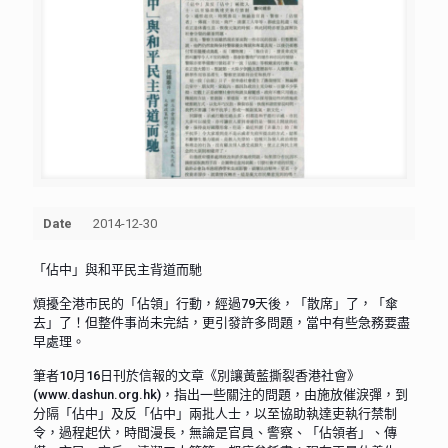
Date
2014-12-30
「佔中」與和平民主背道而馳
煩擾全港市民的「佔領」行動，經過79天後，「散席」了，「傘
去」了！但整件事尚未完結，更引發許多問題，當中有些急務要盡
早處理。
筆者10月16日刊於信報的文章《別讓黃藍撕裂香港社會》
(www.dashun.org.hk)，指出一些關注的問題，由施放催淚彈，到
分隔「佔中」及反「佔中」兩批人士，以至協助執達吏執行禁制
令，過程起伏，時間漫長，無論是官員、警察、「佔領者」、傳