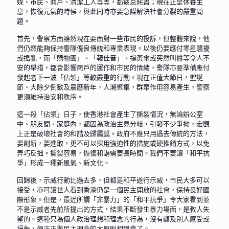
媒、市民、商戶、清潔工人等等，都疲怠耗盡；現在正是休養生
息，恢復元氣的時候，與此同時亦要急謀解決社會分裂的嚴重問
題。
首先，警察方面雖然現在要面對一些市民的投訴，但整體來說，他
們仍然能夠保持警隊優良傳統和專業表現。以後仍要應付零星騷擾
或搗亂，而「購物團」、「報佳音」、撐黃傘或突然叫囂等令人不
安的舉措，都會影響商戶的運作和市民的情緒，警隊亦要準備應付
發起者下一波「佔領」等較嚴重的行動。現在正值大節日，聖誕
節、大除夕倒數及農曆新年，人潮聚集，群眾作用容易產生，警察
更須維持治安和秩序。
這一段「佔領」日子，使香港社會產生了撕裂情況，無論辦公室
中、朋友間、家庭內，都因為政治主見分岐，引發不少爭拗，宏觀
上正是破壞社會的和諧及歸屬感。政府不應只用過去傳統的方法，
要創新，要進取，更不可以採用強迫性的措施或硬推銷方式，以免
弄巧反拙。撕裂容易，恢復和諧需要長時間。我們不要讓「和平抗
爭」形成一種新風氣、新文化。
回歸後，示威行動比過去多，但都是和平遊行示威，市民大多可以
接受，亦可讓世人看到香港仍是一個民主開放的社會，保持良好國
際形象。但是，最近所謂「非暴力」的「和平抗爭」令大家看到並
不是示威者先前所提出的方式，結果不斷發生暴力場面，是教人失
望的。這種只為個人政治理想和理念的行為，沒有顧及別人感受或
損失，便正正與民主理念的大原則相違背了。