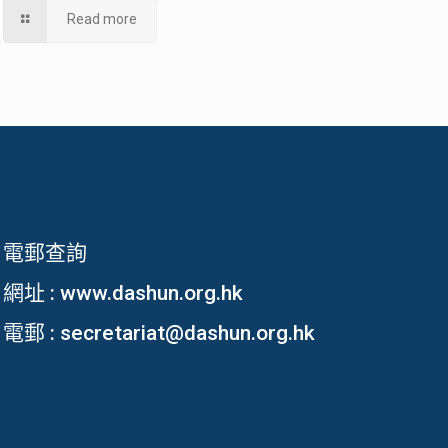
Read more
電郵查詢
網址 :
www.dashun.org.hk
電郵 :
secretariat@dashun.org.hk