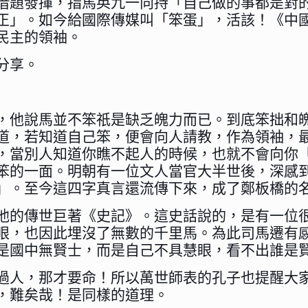
借題發揮，指馬英九一向持「自己做的事都是對
正」。如今給國際傳媒叫「笨蛋」，活該！《中
民主的領袖。
分享。
，他說馬並不笨祇是缺乏魄力而已。到底笨拙和
道，若知道自己笨，便會向人請教，作為領袖，
，當別人知道你瞧不起人的時候，也就不會向你
笨的一面。明朝有一位文人當官大半世後，深感
」。至今這四字真言還流傳下來，成了鄭板橋的
他的傳世巨著《史記》。這史話說的，是有一位
眼，也因此埋沒了無數的千里馬。為此司馬遷有
是國中無賢士，而是自己不具慧眼，看不出誰是
過人，那才要命！所以萬世師表的孔子也提醒大
，難矣哉！是同樣的道理。