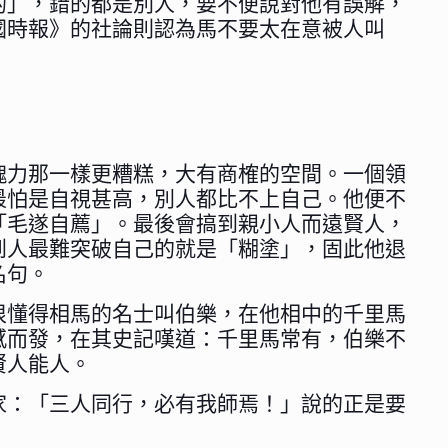
的」，錯的都是別人，要不便說對他有誤解，
國時報》的社論則認為馬不要太在意被人叫
魄力那一樣更糟糕，大有商榷的空間。一個領
最怕是自視甚高，別人都比不上自己。他便不
「毛遂自薦」。最後會搞到親小人而遠賢人，
到人最難突破自己的就是「糊塗」，固此他退
名句。
很懂得相馬的名士叫伯樂，在他相中的千里馬
感而發，在其史記嘆道：千里馬常有，伯樂不
賢人能人。
家：「三人同行，必有我師焉！」說的正是要