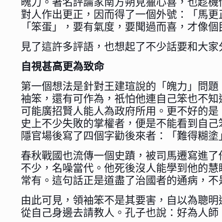
魄力。著名評論家南方朔見獵心喜，也趁機
對人作出更正，因而得了一個外號：「馬更
「笨蛋」，要有氣度，要聞過而喜，才像個
見了這許多評語，也想起了不少話要和大家
自視甚高更為致命
第一個想法是針對王建瑄說的「魄力」問題
袖笨，還有可作為，祇怕他連自己笨也不知
可能廣招賢人能人為政府所用。更不好的是
史上不少失敗的掌權者，便是不能看到自己
隱官場後寫了四個字勸後來者：「難得糊塗
春秋戰國也流傳一個史蹟，被司馬遷寫進了
不少，名噪當代。他死後沒人能學到他的慧
常有。這句話正是道盡了治國者的通病，不
由此可見，領袖笨不是其要害，自以為聰明
從自己身邊去請教人。孔子也說：好為人師