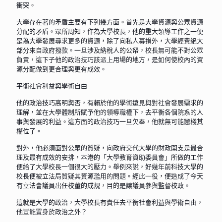
衝突。
大學存在著的矛盾主要有下列幾方面。首先是大學資源與公眾資源
分配的矛盾。眾所周知，作為大學校長，他的重大領導工作之一便
是為大學發展尋求更多的資源，除了向私人募捐外，大學經費絕大
部分來自政府撥款。一旦涉及納稅人的公帑，校長無可能不對公眾
負責，這下子他的政治技巧該派上用場的地方，是如何使校內的資
源分配做到更合理與更有成效。
平衡社會利益與學術自由
他的政治技巧高明與否，有賴於他的學術遠見與對社會發展需求的
理解，並在大學體制所賦予他的領導職權下，去平衡各個院系的人
事與發展的利益。這方面的政治技巧一旦欠奉，他就無可能戀棧其
權位了。
對外，他必須面對公眾的質疑，向政府交代大學的財政開支是最合
理及最有成效的安排，本港的「大學教育資助委員會」所做的工作
便給了大學校長一個很大的壓力。舉例來說，好幾年前科技大學的
校長便被立法局質疑其資源濫用的問題。經此一役，便造成了今天
有立法會議員出任校董的成規，目的是讓議員參與監督校政。
這就是大學的政治，大學校長有責任去平衡社會利益與學術自由，
他豈能置身於政治之外？