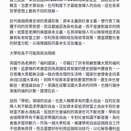
概念，怎麼才算自由，在何制度下才最能發揮人的自由，這在各家
哲學思想上都有不同的見解。
近代兩個席捲全球的意識形態：資本主義與社會主義，便代表了兩
種不同的哲學思想，而且都被認為各有長處，而不是誰對誰非的問
題。就算是老牌的美國資本主義，在其捍衛個人可以無限地追求與
擁有私有財富之餘，亦利用各項財政及稅收等政策，適當調整社會
的財富分配，以保障國民的基本生活及權益。
大學校長不可能與政治隔絕
英國作為老牌的「福利國家」，亦擬訂了許多照顧普羅大眾的福利
計劃。這麼做的考慮是因為英國從其發展的歷史經驗中體會到，一
旦普羅大眾都無法過一個合情合理的生活時，國家社會便會走向革
命(如法國大革命) ，到時不但資本家會財產蕩然無存，連生命也會
斷送，更遑論自由了。英國在目擊法國大革命的同時，也施行循序
漸進的福利計劃，道理在此。
說到「學術」領域的自由，也是人類應享有的重大自由，目的在保
障人有不斷追求學識的自由。正如資本家追求財富之自由令到社會
財富不斷水漲船高，投放於社會福利的資源也可不斷充實。學術自
由保障學界有不斷追求學識的自由，令到社會知識不斷發展，為社
會進步提供動力。作為一個大學校長，維護學術自由這個政治工作
不但責無旁貸，而且還要好好利用這個政治技巧，以化解各種利益