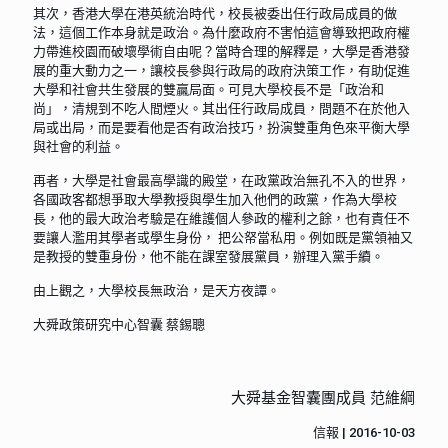
其次，香港大學在港英統治時代，校長被委出任行政局成員的做
法，這個工作本身就是政治。為什麼政府不害怕這會導致把政府權
力帶進校園而破壞學術自由呢？當時合理的解釋是，大學是香港發
展的重大動力之一，讓校長參與行政局的政府決策工作，有助促進
大學和社會共生發展的雙贏局面。可見大學校長不是「政治和
尚」，清規到不吃人間煙火。其出任行政局成員，問題不在於他入
局或出局，而是要看他是否有政治技巧，扮演雙重角色來平衡大學
與社會的利益。
再者，大學是社會最高學識的殿堂，在政黨政治無孔不入的世界，
各國政客都想爭取大學教授與學生加入他們的政黨，作為大學校
長，他的最大政治考驗是在維護個人參政的權利之餘，也有責任不
要讓人濫用其學者或學生身份， 把公帑當私用。例如既是黨領袖又
是教授的雙重身份，他不能在課室發展黨員，辦理入黨手續。
由上觀之，大學校長無政治，是天方夜譚。
大舜政策研究中心智囊 蔡錫聰
大舜基金智囊團成員 范維綱
信報 | 2016-10-03