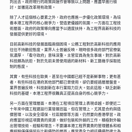
判出去。政府現行的政策與運作會導致以上問題，應盡早進行檢
討，並徹底改革現有政策。
除了人才這個核心要素之外，政府也應進一步優化政策環境，為培
養本港工程界的核心競爭力，營造更優越的氛圍，一方面在工程技
術層面，政府的政策導向應當予以適度扶持，為工程界高新科技的
發展提供更好的環境。
目前高新科技的發展面臨兩個困境。公務工程對於高新科技的應用
往往不持歡迎態度。業界人士普遍反映，現時很多政府部門官僚氣
氛濃厚，「看守政府」意味深重。主管官員為免生事端，對於高新
科技頗為抗拒，對於先前未曾使用過的新材料、新工藝幾乎採取抵
制的態度。
其實，有些科技在歐美，甚至在中國都已經不是新鮮事物；更有甚
者，有些科技在港府其他部門都已曾使用，卻仍要經過層層盤查。
業界普遍反映，科技創新在本行業阻力巨大。如此這般，缺乏創新
科技的基礎，本港工程界很難真正提高自身的核心競爭力。
另一方面在管理層面，本港在工程項目管理上表現卓越。即便近二
十年來中國工程建設行業發展迅猛，但在管理上，尤其是合約與造
價管理，以及安全環保、社區關懷等方面，仍然要向香港學習。政
府應當珍視這項寶貴的資源，做好包裝和外銷的工作，積極對外輸
出管理技術、經驗和理念，不要讓本港工程界寶貴的管理體系和相
應經驗僅僅停留在比較優勢的層面，應當盡全力把這種優勢建立為