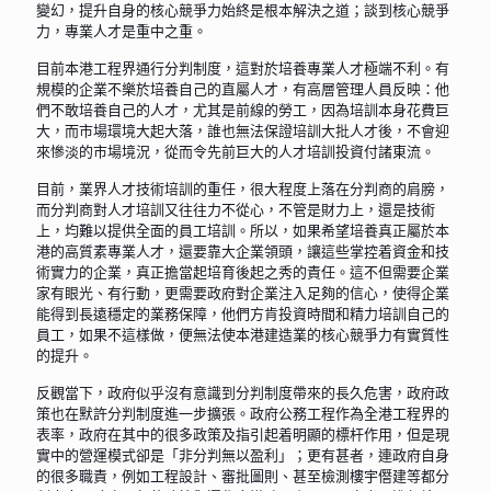
變幻，提升自身的核心競爭力始終是根本解決之道；談到核心競爭
力，專業人才是重中之重。
目前本港工程界通行分判制度，這對於培養專業人才極端不利。有
規模的企業不樂於培養自己的直屬人才，有高層管理人員反映：他
們不敢培養自己的人才，尤其是前線的勞工，因為培訓本身花費巨
大，而市場環境大起大落，誰也無法保證培訓大批人才後，不會迎
來慘淡的市場境況，從而令先前巨大的人才培訓投資付諸東流。
目前，業界人才技術培訓的重任，很大程度上落在分判商的肩膀，
而分判商對人才培訓又往往力不從心，不管是財力上，還是技術
上，均難以提供全面的員工培訓。所以，如果希望培養真正屬於本
港的高質素專業人才，還要靠大企業領頭，讓這些掌控着資金和技
術實力的企業，真正擔當起培育後起之秀的責任。這不但需要企業
家有眼光、有行動，更需要政府對企業注入足夠的信心，使得企業
能得到長遠穩定的業務保障，他們方肯投資時間和精力培訓自己的
員工，如果不這樣做，便無法使本港建造業的核心競爭力有實質性
的提升。
反觀當下，政府似乎沒有意識到分判制度帶來的長久危害，政府政
策也在默許分判制度進一步擴張。政府公務工程作為全港工程界的
表率，政府在其中的很多政策及指引起着明顯的標杆作用，但是現
實中的營運模式卻是「非分判無以盈利」；更有甚者，連政府自身
的很多職責，例如工程設計、審批圖則、甚至檢測樓宇僭建等都分