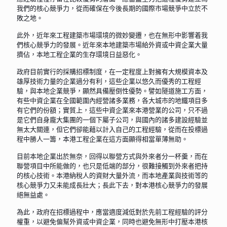
我們的核心競爭力，從而確保在今後長期的國際市場競爭中立於不
敗之地。
此外，近年來工程建築市場環境的微妙變遷，也在無形中影響着我
們核心競爭力的發展。近年來本地建築市場給外資或中資企業大量
擠佔，本地工程企業的生存環境日益惡化。
政府目前實行的採購招標制度，在一定程度上對擁有大規模資本及
雄厚技術力量的企業過分有利，這些企業以悠久而優秀的工程經
驗，與本地企業競爭，顯然具備壓倒性優勢。譬如隧道施工方面，
有些中資企業在全國範圍內經營諸多業務，各大城市的地鐵項目多
有它們的份額；實質上，這些中資企業來本港營業的公司，只不過
是它們自身龐大集團的一個下屬子公司，與國內的諸多建設經驗並
無太大關連，但它們卻能藉以計入自己的工程經驗，從而在投標過
程中勝人一籌，本港工程企業在這方面顯得相當單薄無助。
目前本地企業出於無奈，回得以聯營方式與外來者分一杯羹，而在
聯營項目中所能做的，也只是低端的部分，很難接觸到外來者把持
的核心技術。本港納稅人的資財大量外流，而本地產業與技術等的
核心競爭力又未能成長壯大；長此下去，對本港核心競爭力的發展
絕無益處。
為此，政府在招標過程中，應當適度減低對於先前工程經驗的評分
權重，以避免偏幫外資或中資企業，同時也避免無形中打壓本港核