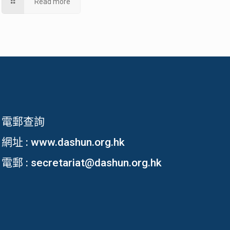
Read more
電郵查詢
網址 :
www.dashun.org.hk
電郵 :
secretariat@dashun.org.hk