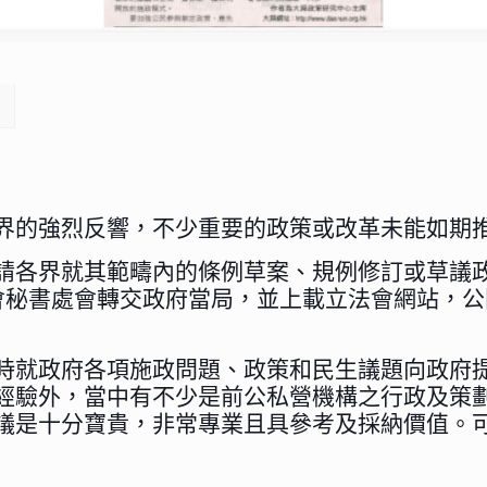
界的強烈反響，不少重要的政策或改革未能如期
請各界就其範疇內的條例草案、規例修訂或草議
會秘書處會轉交政府當局，並上載立法會網站，
時就政府各項施政問題、政策和民生議題向政府
經驗外，當中有不少是前公私營機構之行政及策
議是十分寶貴，非常專業且具參考及採納價值。