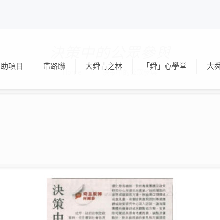
決策中的公眾參與
資助項目
帶路聯
大舜青之林
「舜」心學堂
大
Home
決策中的公眾參與