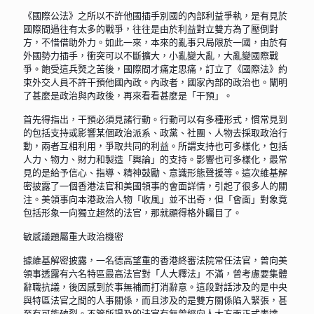
《國際公法》之所以不許他國插手別國的內部利益爭執，是有見於
國際間過往有太多的戰爭，往往是由於利益對立雙方為了壓倒對
方，不惜借助外力。如此一來，本來的亂事只局限於一國，由於有
外國勢力插手，衝突可以不斷擴大，小亂變大亂，大亂變國際戰
爭。飽受這兵燹之苦後，國際間才痛定思痛，訂立了《國際法》約
束外交人員不許干預他國內政。內政者，國家內部的政治也。闡明
了甚麼是政治與內政後，再來看看甚麼是「干預」。
首先得指出，干預必須見諸行動。行動可以有多種形式，慣常見到
的包括支持或影響某個政治派系、政黨、社團、人物去採取政治行
動，兩者互相利用，爭取共同的利益。所謂支持也可多樣化，包括
人力、物力、財力和製造「輿論」的支持。影響也可多樣化，最常
見的是給予信心、指導、精神鼓勵、意識形態聲援等。這次維基解
密披露了一個香港法官和美國領事的會面詳情，引起了很多人的關
注。美領事向本港政治人物「收風」並不出奇，但「會面」對象竟
包括形象一向獨立超然的法官，那就顯得格外矚目了。
敏感議題屬重大政治機密
據維基解密披露，一名德高望重的香港終審法院常任法官，曾向美
領事透露有六名特區最高法官對「人大釋法」不滿，曾考慮要集體
辭職抗議，後因感到於事無補而打消辭意。這段對話涉及的是中央
與特區法官之間的人事關係，而且涉及的是雙方關係陷入緊張，甚
至有可能破裂。不管所提及的法官有無曾經向人大方面正式表達