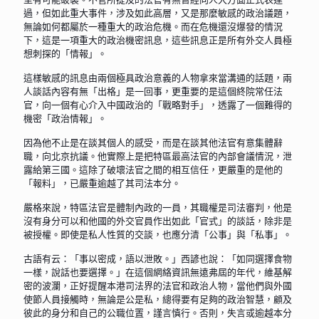
過，但如此重大事件，涉及如此高層，又是那麼敏感的政治議題，
無論如何都屬於一種重大的政治危機。而在危機還沒爆發的情況
下，這是一項重大的政治機密訊息，這些訊息正是所有外交人員極
想刺探的「情報」。
這樣敏感的訊息由兩個極具政治意義的人物拿來當溝通的話題，兩
人談話內容有無「出格」是一回事，更重要的是這個終院常任法
官，向一個有心介入中國政治的「戰略對手」，透露了一個難得的
機密「政治情報」。
因為他不止是在談其個人的感受，而是在談其他法官有意集體辭
職，向北京抗議。他實際上是把特區最高法官的內部會議情況，泄
露給第三國。這除了破壞法官之間的相互信任，更嚴重的是他的
「報料」，已嚴重逾越了其司法本分。
嚴格來說，特區法官是體制內政的一員，其職權是司法審判，他是
沒有身分可以和他國的外交官員作出如此「官式」的談話，除非是
被授權。即使是私人性質的交談，也應分清「公事」與「私事」。
古語有云：「事以密成，語以泄敗。」西諺也說：「如同選擇食物
一樣，說話也要選擇。」在這個網絡資訊無遠弗屆的年代，維基解
密的波瀾，正好提醒本港司法界的法官和政治人物，當他們與外國
使節人員接觸時，無論是公是私，總得要有足夠的政治智慧，顧及
彼此的身分和自己的公職位置，謹言慎行。否則，失言或逾越本分