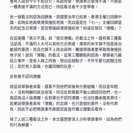
後有人感到今夕不如往夕，有感而發，舉旗表示發洩不滿，不過是
一種表達不滿的方式而已，持這看法者不少是學者。
另一個看法則認為回歸後，英國管治早已結束，香港主權已回歸中
國，此時此地再舉港英殖民地旗，而且還是在「七一」主權回歸當
天的紀念日舉旗，是否想復辟港英殖民地？抑或在號召「港獨」？
在這兩種「表示不滿」與「號召港獨」的看法之外，還有第三種看
法認為：不滿的人大可以其他方式表達，港英的米字旗不但是政治
敏感的東西，而且也算不上政治高明，難道舉旗者要爭取再做殖民
地子民！說到「港獨」的看法，這第三種觀點則認為，舉旗者乃屬
孤立事件，是有人興之所致，想出這個點子，不外乎要引起關注而
已；至於有人跟風，也屬同類的玩意。
反對黨不認同港獨
就這班舉旗者來看，還看不到他們背後有什麼組織，而且是年輕
人，沒有明顯的政治背境。何況反對黨都不敢公開認同他們，也一
再認為沒人搞港獨。反對黨也不認同港獨，也沒社團承擔其責任。
如果說舉旗者真有「港獨」的念頭，也只是個別事件，沒有代表
性，因此不必把舉旗事件那麼認真當作獨立運動去看待。
除了上述三種看法之外，本文還想更深入分析舉旗事件，試為他們
的行為解畫。