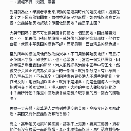
一、旗幟不具「港獨」意義
到目前為止，舉旗者拿出來揮動的是港英時代的殖民地旗。這旗在
米字之下還有龍獅圖案，象徵香港殖民地旗標。如果搖旗者真要港
獨，怎能搖殖民地旗號？爭回做殖民地？誰是宗主國？
大英帝國嗎？更不可想像英國會再簽收一個殖民地。因此若要港
獨，不可能再借用殖民地旗幟。就好像台灣的民進黨那樣，他們要
台獨，就連中華民國的旗也不認，而是另製一面台灣島的綠色旗。
至於所舉的旗如果他們改為純米字，不再用港英殖民地旗，而是打
正英國米字旗。即使如此，也不必緊張，可當着一個笑話看待，因
為港獨是舉世轟動的新聞，港人很難把香港從中國手中奪回來，然
後交予英國正式成為英國領土的一部份。就算部分港人有此意圖，
真的寧為玉碎，不為瓦全，但同時應有更多港人不想香港動亂，會
作出反對，用行動加以阻止。就算不是如此，而是全體港人一致要
把香港交予英國當領土，港人願意，大陸的中國人難道會無動於
中？無所行動？難道中國政府會坐忍鴉片戰爭後的另一回合的國恥
嗎？
再退一步去想，就算港人要搶到香港交給英國，今時今日的國際政
治，英國又有什麼能耐為奪取香港？
總之，高舉殖民地旗和英國旗，都談不上港獨，要真正港獨，須看
他們有沒有獨當一面的旗幟。真正出現這面旗時，再行認真對待好