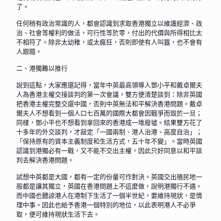
了。
任何稍有政治常識的人，都會認識到求取香港獨立以維護經濟、政
治、社會等權利的做法，可行性等於零，付出的代價與所得相比太
不相符了。除非太幼稚，或太瘋狂，否則即使有人叫囂，也不會有
人跟隨。
二、港獨難以推行
說到這點，大家應還記得，當年中英最高領導人鄧小平和戴卓爾夫
人為香港主權交接談判的第一次會議，雙方便清楚談到：除非英國
把香港主權完整交還中國，否則中英無法和平解決香港問題。戴卓
爾夫人不想看到一個人口七百萬的國際大都會因戰爭而毀於一旦；
同樣，鄧小平也不想看到拿回來的香港成一堆廢墟。結果雙方花了
十多年的外交談判，才敲定「一國兩制、港人治港、高度自治」；
「保持原有的資本主義制度和生活方式，五十年不變」。當時英國
認識到港獨必有一戰，又不能不交出主權，因此只好同意以和平談
判去解決香港問題。
試想中英都是大國，都有一定的份量可作對決。英國交出殖民地一
般都是讓其獨立，英國在香港問題上不這麼做，說明港獨行不通。
而中國也體諒港人在港制下生活了一個半世紀，要維持現狀，是情
理中事。因此也給予香港一個特別的地位，以此表明港人不必爭
取，便可維持現狀生活下去。