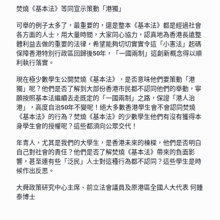
焚燒《基本法》等同宣示策動「港獨」
可舉的例子太多了，最重要的，還是整本《基本法》都是經過社會
各方面的人士，用大量時間，大家同心協力，認真地為香港長遠整
體利益去做的重要的法律，希望能夠切切實實令這「小憲法」起碼
保障香港特別行政區回歸後50年，「一國兩制」這創新概念得以順
利執行落實。
現在極少數學生公開焚燒《基本法》，是否意味他們要策動「港
獨」呢？他們是否了解到大部份香港市民都不認同他們的舉動，寧
願按照基本法繼續去走既定的「一國兩制」之路，保證「港人治
港」，高度自治50年不變呢！絕大多數香港學生會不會認同焚燒
《基本法》的行為？焚燒《基本法》的少數學生他們有沒有獲得本
身學生會的授權呢？這些都須向公眾交代！
年青人，尤其是我們的大學生，是香港未來的棟樑，他們是否明白
自己對社會的責任？他們是否了解焚燒《基本法》帶來的負面影
響，甚至連有些「泛民」人士對這種行為都不認同？這些學生是時
候作出反思。
大舜政策研究中心主席、前立法會議員及原港區全國人大代表 何鍾
泰博士