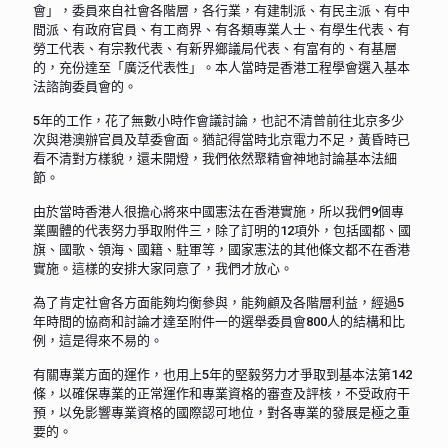
會」，委員來自社會各階層，各行業，有建制派、有民主派、有中
間派、有政府官員、有工商界、有各類專業人士、有學生代表、有
勞工代表、有宗教代表、有新界鄉議局代表、有富有的、有基層
的，充份達至「廣泛代表性」。本人當時是香港工程學會選入基本
法諮詢委員會的。
5年的工作，花了無數小時作會議討論，也記不清曾前往北京多少
次與港澳辦官員及草委會面。猶記得當時北京電力不足，黃昏時已
看不清對方樣貌，還未開燈，我們依然聚精會神地討論基本法細
節。
由於當時香港人很擔心將來中國憲法在香港實施，所以我們9個專
業團體的代表努力爭取附件三，除了訂明的12項外，包括國都、國
旗、國歌、領海、國籍、駐軍等，國家憲法的其他條文都不在香港
實施。這樣的安排大家同意了，我們才放心。
為了肯定社會各方面能夠均衡參與，能夠顧及各階層利益，經過5
年時間的協商和討論才達至附件一的選舉委員會800人的結構和比
例，這是得來不易的。
有關專業方面的運作，也用上5年的堅毅努力才爭取到基本法第142
條，以確保專業的正常運作和專業資格的審查及評核，不受政府干
預，以免影響專業資格的國際認可地位，對各專業的發展是極之重
要的。