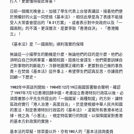
打人，更要懂得彼此尊重。
日前一個燭光晚會上，加插了學生代表上台發表講話，接着他們便
於預備好的火盆一同焚燒《基本法》，相信此舉是為了表達不能接
受人大常委會提出的「8.31方案」，或者表示對中央政府以及「一
國兩制」的不滿，更深層次，是要爭取「香港自決」、「香港獨
立」！
《基本法》是「一國兩制」順利落實的保障
無論這一小撮學生的動機是什麼，無論他們的目的是什麼，他們必
須明白自己快將畢業，離開校園，踏進社會謀生，他們需要訓練自
己對事物的判斷能力，冷靜地選擇正確的事，更要對自己做的事負
責。在焚燒《基本法》這件事上，希望學生們認真反思，亦讓我們
回顧一下歷史。
1982年中英談判開始，1984年12月19日兩國簽署聯合聲明，確認
了1997年7月1日香港回歸中國。考慮設立香港特別行政區以後，必
須貫徹鄧小平先生所提出的「一個國家，兩種制度」的方針，讓特
區政府實行「港人治港，高度自治」，於是便根據中華人民共和國
的憲法，制定香港特別行政區的《基本法》，凌駕所有香港本地法
律，視之為「小憲法」，規定特區實行的制度，以保障國家對香港
的基本方針政策的實施。
基本法的草擬，除草委以外，亦有180人的「基本法諮詢委員