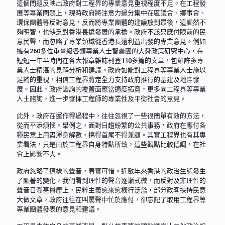
這個問題反映出政府對工程界的專業意見重視程度不足。在工程發
展等專業問題上，現時政府將注意力過分集中在區議會、鄉事會、
環保團體等反對意見，反而將專業團體的建議放到最後，這顯然不
夠明智，也缺乏對香港長遠發展的承擔。政府不該只應付眼前的民
意民聲，而忽略了專業領域從香港長遠利益出發的專業意見。例如
擁有260多位重量級各類專業人士智囊團的大舜政策研究中心，在
短短一年半時間在各大報章雜誌刊登110多篇的文章，包羅許多專
業人士精湛的見解分析和建議。政府如能對工程界等專業人士施以
足夠的重視，相信工程界將定全力支持政府推行的基建及地區發
展。因此，政府諮詢的覆蓋面應當適度拓寬，更多向工程界等專業
人士諮詢，進一步發揮工程師的專業性及平衡社會的意見。
此外，政府在運作得過程中，往往忽視了一些很簡單有效的方法，
從而平添煩惱。舉例之，面對日趨紛繁的公共事務，政府在應付各
種民意上用盡渾身解數，搞得首尾不得兼顧。其實工程界也有其專
業看法，只是由於工程界自身特點所致，這些觀點比較低調，在社
會上影響不大。
政府忽略了這樣的聲音，着實可惜。近數年來香港的政治生態發生
了顯著的變化，我們看到理性的聲音逐漸式微，而反對及非理性的
聲音日漸甚囂塵上，民粹主義愈來愈橫行泛濫，部分政客挾持民意
大做文章，政府往往在叫罵聲中忙於應付，卻忘記了取用工程界等
專業團體發表的意見和建議。