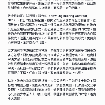
伴隨的結果卻是仲裁、調解之類的手段也愈來愈繁瑣昂貴，並且趨
於制度化。合約管理的未來發展，面臨着一定的困難。
政府目前正在試行新工程合約（New Engineering Contract,
NEC），其目的是促進僱主、顧問公司及承建商的互信和合作，從
而改善工程的管理及工作效率。但是本會認為問題的癥結在於政府
只是在套用新合約的形式，而心底裏仍然秉承以往合約的理念，這
樣的合約管理不可能改善以往的問題，政府應該推行真正的合作夥
伴模式，注重其精神內涵。不單要實行新合約的書面形式，更要真
心與顧問、承建商合作共贏。
這方面可參考港鐵的工程管理，港鐵在合約管理方面很多時候會為
各方着想，對於承建商提出的合理請求予以積極考察，並一起商討
解決方案。例如承建商因為工程的緣故而希望臨時佔用荒地，港鐵
對於這種請求的態度通常比較積極開放，並會主動協助承建商疏通
解決。而反觀一些政府部門，他們收到這類請求後往往因怕承擔責
任而拒之不理，任由工程拖延。政府極需改變以上心態。
其次，政府的諮詢活動應當進一步公開透明。目前很多土地及工程
發展的規劃方案，例如新界東北新市鎮發展規劃，其討論有欠公平
及理性，特別是諮詢時流於抗爭，缺乏理性的論據，而諮詢過程中
亦只有很少專業人士（如工程師）積極解釋規劃背後的理念，着實
令人遺憾。