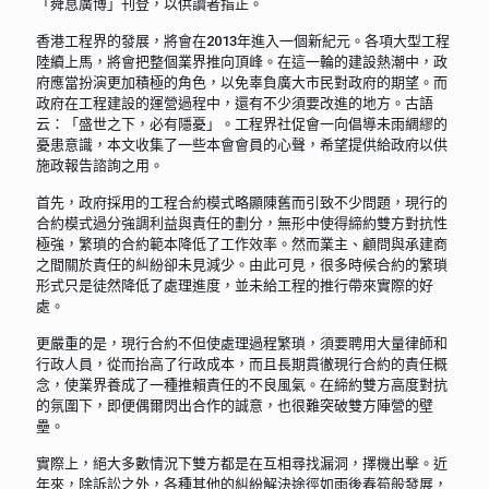
「舜息廣博」刊登，以供讀者指正。
香港工程界的發展，將會在2013年進入一個新紀元。各項大型工程
陸續上馬，將會把整個業界推向頂峰。在這一輪的建設熱潮中，政
府應當扮演更加積極的角色，以免辜負廣大市民對政府的期望。而
政府在工程建設的運營過程中，還有不少須要改進的地方。古語
云：「盛世之下，必有隱憂」。工程界社促會一向倡導未雨綢繆的
憂患意識，本文收集了一些本會會員的心聲，希望提供給政府以供
施政報告諮詢之用。
首先，政府採用的工程合約模式略顯陳舊而引致不少問題，現行的
合約模式過分強調利益與責任的劃分，無形中使得締約雙方對抗性
極強，繁瑣的合約範本降低了工作效率。然而業主、顧問與承建商
之間關於責任的糾紛卻未見減少。由此可見，很多時候合約的繁瑣
形式只是徒然降低了處理進度，並未給工程的推行帶來實際的好
處。
更嚴重的是，現行合約不但使處理過程繁瑣，須要聘用大量律師和
行政人員，從而抬高了行政成本，而且長期貫徹現行合約的責任概
念，使業界養成了一種推賴責任的不良風氣。在締約雙方高度對抗
的氛圍下，即便偶爾閃出合作的誠意，也很難突破雙方陣營的壁
壘。
實際上，絕大多數情況下雙方都是在互相尋找漏洞，擇機出擊。近
年來，除訴訟之外，各種其他的糾紛解決途徑如雨後春筍般發展，