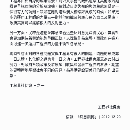
工程界由於自身的專業背景，對公共事務的觀點通常比其他政治組
織更重視理性的分析及論據，這對於日漸失衡的輿論生態無疑是一
個很有力的調劑。諸如在應對港珠澳大橋環評風波的時候，如果更
多的運用工程師的力量去平衡其他組織及普羅市民的意見及憂慮，
政府其實可以緩解很大的反對壓力。
另一方面，民粹泛濫也並非意味着這些反對意見深得民心，其實社
會更加期待着輿論能夠重回正軌，以理性作為主導，而政府在這方
面可進一步運用工程界的力量平衡社會意見。
現時社會面對的各種問題實與工程界有很大的關連。問題的形成非
一日之積，其化解之道也非一日之功。工程界社促會願意為此付出
努力，對政府各項政策及發展項目收集並發表工程界的看法，期望
能更積極地平衡社會不同的意見，為香港建設更美好的將來作出貢
獻。
工程界社促會 三之一
工程界社促會
信報 -「舜息廣博」 | 2012-12-20