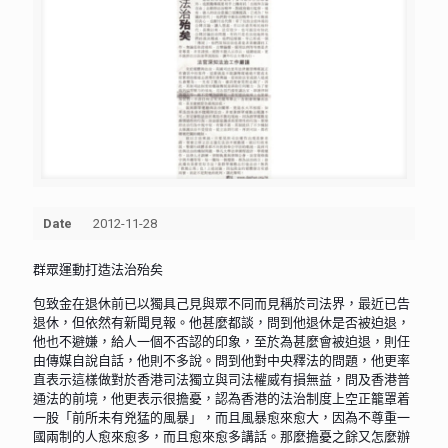
Date
2012-11-28
群眾運動打造法治殆矣
包致金在退休前已以獨具己見與眾不同而見稱於司法界，最近已告
退休，但依然有新聞見報。他甚麼都談，問到他退休是否被迫退，
他也不避嫌，給人一個不否認的印象，至於為甚麼會被迫退，則任
由傳媒自說自話，他則不多說。問到他對中央釋法的問題，他更率
直表示這樣做對於香港司法獨立與司法權威有損無益，問及香港普
通法的前境，他更表示很擔憂，認為香港的法治制度上空正籠罩着
一股「前所未有兇猛的風暴」，而且風暴愈來愈大，因為不尊重一
國兩制的人愈來愈多，而且愈來愈多講話。那麼擔憂之餘又怎麼辦