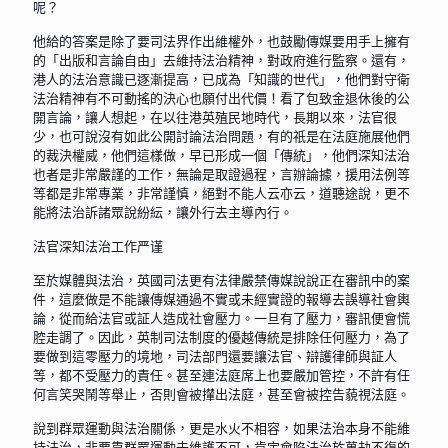
呢？
他給的答案是除了要司法界作出維權外，也鼓勵傳媒要用手上擁有
的「出版和言論自由」去維持法治精神，對政府進行監察。還有，
港人的法治意識已逐漸提高，已成為「知識的世代」，他們對守衛
法治精神有不可動搖的決心也願付出代價！看了包致金退休後的公
開言論，讓人想起，在以往港英殖民地時代，長期以來，法官很
少，也可說沒有如此公開討論法治問題，有的祇是在法庭施展他們
的裁決權威，他們這樣做，早已形成一個「傳統」，他們深知法治
也者是非常嚴謹的工作，無論是取證過程，言辦論據，援用法例等
等都是非常專業，非常謹慎，絕對不能人云亦云，道聽途說，更不
能將法治訴諸眾說紛紜，讓外行去主導內行。
法官深知法治工作严谨
至於媒體與法治，英國司法更有法律嚴禁傳媒說說正在審訊中的案
件，這麼做是不能讓傳媒通過不實或未經實證的報導去誤導社會輿
論，從而給法官或証人造成社會壓力。一旦有了壓力，審訊便會慌
腔走調了。因此，英制司法制度的優越傳統是排除任何壓力，為了
要做到這零壓力的境地，司法部門還要讓法官、辯護律師與証人
等，都不受壓力的責任。甚至連法庭席上也要嚴加管控，不許有任
何言笑哭鬧等舉止，否則會被攆出法庭，甚至會被控告藐視法庭。
說到群眾運動與法治關係，更是水火不相容，如果法治本身不能維
持法治，非要靠群眾運動去維護不可，肯定會陷法治於萬劫不復的