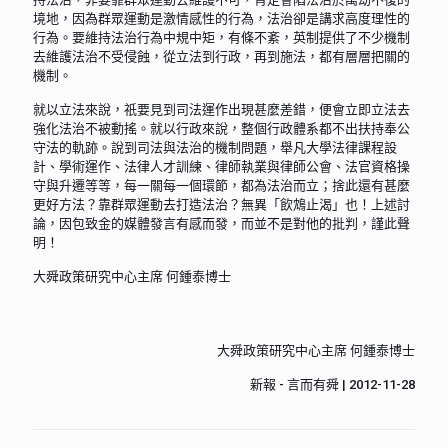
境地，因為群眾運動是激情感性的行為，法治卻是講求高度理性的
行為。要維持法治行為中規中矩，有條不紊，英制提供了不少機制
去維護法治不受侵蝕，從立法到行政，再到施法，都有層層把關的
機制。
就以立法來說，祇要見到司法運作出現甚麼差錯，便會立即立法去
強化法治不被動搖。就以行政來說，整個行政體系都不出扶持奉公
守法的軌跡。說到司法與法治的機制問題，舉凡大學法律課程設
計、學術運作、法律人才訓練、律師執業與律師公會、法官資格操
守與升遷等等，每一關每一個環節，都為法治而立；捨此還有甚麼
更好方法？靠群眾運動去打造法治？無異「飲鴆止渴」也！上述討
論，因包致金的媒體發言有感而發，而並不是對他的批判，謹此聲
明！
大舜政策研究中心主席 何鍾泰博士
大舜政策研究中心主席 何鍾泰博士
新報 - 言而有舜 | 2012-11-28