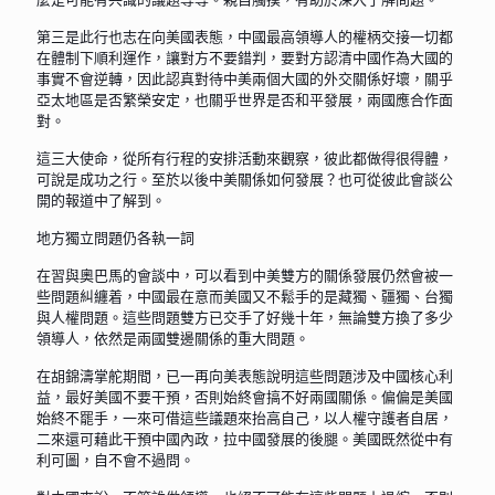
第三是此行也志在向美國表態，中國最高領導人的權柄交接一切都
在體制下順利運作，讓對方不要錯判，要對方認清中國作為大國的
事實不會逆轉，因此認真對待中美兩個大國的外交關係好壞，關乎
亞太地區是否繁榮安定，也關乎世界是否和平發展，兩國應合作面
對。
這三大使命，從所有行程的安排活動來觀察，彼此都做得很得體，
可說是成功之行。至於以後中美關係如何發展？也可從彼此會談公
開的報道中了解到。
地方獨立問題仍各執一詞
在習與奧巴馬的會談中，可以看到中美雙方的關係發展仍然會被一
些問題糾纏着，中國最在意而美國又不鬆手的是藏獨、疆獨、台獨
與人權問題。這些問題雙方已交手了好幾十年，無論雙方換了多少
領導人，依然是兩國雙邊關係的重大問題。
在胡錦濤掌舵期間，已一再向美表態說明這些問題涉及中國核心利
益，最好美國不要干預，否則始終會搞不好兩國關係。偏偏是美國
始終不罷手，一來可借這些議題來抬高自己，以人權守護者自居，
二來還可藉此干預中國內政，拉中國發展的後腿。美國既然從中有
利可圖，自不會不過問。