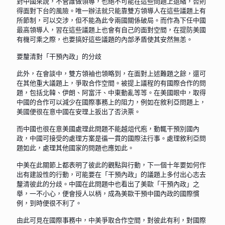
對中國來說，不管誰做領導，也絕不可能在這些問題上退縮，否則
得面對下台的風險。唯一辦法就只能靠雙方領導人在這些議題上有
所節制，可以交涉，但不能為此令兩國關係破局。而作為下任中國
最高領導人，習在這些議題上也會有自己的面對空間，在提防美國
有機可乘之際，也要搞好這些議題的內部矛盾使其安然無恙。
要釐清對「干預內政」的分歧
此外，在會談中，雙方領袖也領略到，在面對上述難題之餘，還可
在其他重大議題上，爭取合作空間。被提上議程的有國際合作的問
題，包括北韓、伊朗、阿富汗、中東動亂等等。在美國眼中，取得
中國的合作可以減少在國際事務上的阻力，例如在敘利亞問題上，
美國便很在意中國在安理上扳出了否決票。
而中國也很在意美國處理此問題不能越俎代庖，動輒干預別國內
政，中國可接受的處理方案是循一貫的國際法行事。處理敘利亞問
題如此，處理其他國家的問題也應如此。
中美在此關節上都表明了彼此的觀點與行動，下一個十年要如何作
出有建設性的行動，可能要在「干預內政」的議題上多付出心志去
釐清彼此的分歧。中國在此問題中也看出了美歐「干預內政」之
舉，一不小心，便會授人以柄，成為美歐干預中國內政的國際慣
例，到時便很不利了。
由此可見在國際事務中，中美爭取合作空間，對彼此有利，對國際