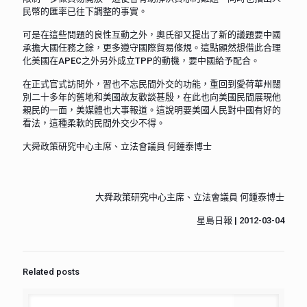
民幣的匯率已往下調整的事實。
可是在這些問題的良性互動之外，奧氏卻又提出了新的議題要中國
承擔大國任務之餘，更多遵守國際貿易條規。這點顯然想借此合理
化美國在APEC之外另外成立TPP的動機，要中國給予配合。
在正式官式訪問外，習也不忘民間外交的功能，重回到愛荷華州闊
別二十多年的舊地和美國故友歡談甚殷，在此也向美國民間展現他
親民的一面，美媒體也大事報道。這說明要美國人民對中國有好的
看法，這種柔軟的民間外交少不得。
大舜政策研究中心主席、立法會議員 何鍾泰博士
大舜政策研究中心主席、立法會議員 何鍾泰博士
星島日報 | 2012-03-04
Related posts