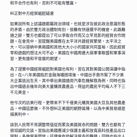
和平合作也有利，否則不可能有雙贏。
糾正對中方經貿崛起疑慮
如果說所有上述議題都屬政治領域，也就是涉及彼此政治意識形態
的矛盾。由於雙方政治體制有別，很難有快速擺平的機會。此路難
通之餘，雙方也都提出了可以爭取合作而又立竿見影的經貿合作問
題。在會見中，習提醒美國應在太平洋共建經貿繁榮，太平洋之
大，可以容納中美兩國和其他大大小小的國家共同富裕，因此經貿
零和遊戲的想法大可不必，美國在中國周邊大搞軍事聯盟和軍事演
習，更有違和平發展的期望。
為了證實中國經貿崛起對美國也有利，習在其對美國公開演講中指
出，在○八年美國陷於金融海嘯困境後，中國出手救市幫了不少美
大企業逃出生天，其中舉出美國通用汽車危機解救為例，同時也指
出中國過去幾年向美大量購買農產品，得益的農民平均每人不下三
千元美金。
他今次的訪美行程，更帶來不下千億美元購買美國大豆及其他農產
品，中國這麼做，不外想糾正美國的朝野謠傳，以為中美貿易總是
損美利中。
談到人民幣不肯調整幣值從而累及美國貿赤的問題，雙方也都有了
很坦誠的交談。習指出美國應減少保護主義和放寬高科技產品出口
限制，多做貿易開放，這便會有助解決貿赤的難題，同時也指出人