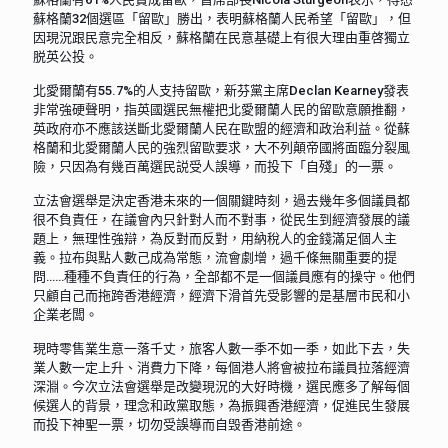
蘇格蘭32個選區「留歐」勝出，表明蘇格蘭人民希望「留歐」，但
因現況跟民意完全相反，蘇格蘭在民意基礎上有很大理由重啓獨立
脱英公投。
北愛爾蘭有55.7%的人支持留歐，新芬黨主席Declan Kearney發表
非常強硬聲明，指英國選民無權把北愛爾蘭人民的留歐意願推翻，
英政府亦不應該送斷北愛爾蘭人民在歐盟的經濟和政治利益。從蘇
格蘭和北愛爾蘭人民的強烈留歐要求，大不列顛帝國將面臨分裂風
險，只因為有幾百萬選民説受人誤導，而投下「自殘」的一票。
立法會選舉是決定香港未來的一個關鍵時刻，過去幾年多個議員都
很不負責任，在議會內只針對人而不對事，從民生到經濟發展的議
題上，無理性強辯，為反對而反對，用納稅人的金錢滿足個人主
義。拉布與點人數己成為常態，流會劇增，過千條無關重要的提
問……種種不負責任的行為，全部都不是一個議員應有的操守。他們
只顧自己而拖跨香港經濟，經濟下滑首先受影響的是基層市民和小
企業老闆。
現時零售業生意一落千丈，旅客人數一季不如一季，如此下去，失
業人數一定上升、消費力下降，每個港人將會被拉布議員拉落經濟
深淵。今次立法會選舉是改變現況的大好時機，選民應多了解每個
候選人的背景，理念和政黨取態，為振興香港經濟，促進民生發展
而投下神聖一票，切勿受誤導而自毁香港前途。