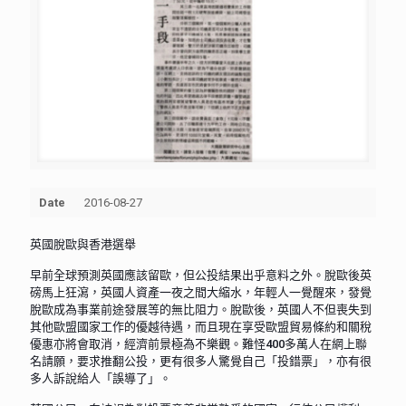
Date
2016-08-27
英國脫歐與香港選舉
早前全球預測英國應該留歐，但公投結果出乎意料之外。脫歐後英
磅馬上狂瀉，英國人資產一夜之間大縮水，年輕人一覺醒來，發覺
脫歐成為事業前途發展等的無比阻力。脫歐後，英國人不但喪失到
其他歐盟國家工作的優越待遇，而且現在享受歐盟貿易條約和關稅
優惠亦將會取消，經濟前景極為不樂觀。難怪400多萬人在網上聯
名請願，要求推翻公投，更有很多人驚覺自己「投錯票」，亦有很
多人訴說給人「誤導了」。