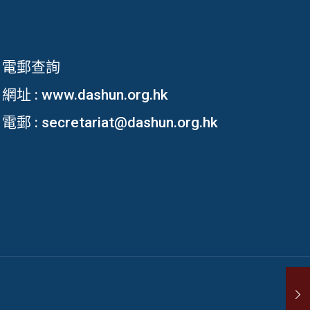
電郵查詢
網址 :
www.dashun.org.hk
電郵 :
secretariat@dashun.org.hk