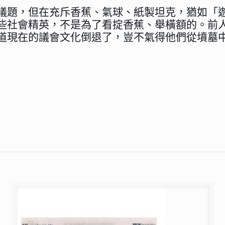
議題，但在充斥香蕉、氣球、紙製坦克，猶如「
些社會精英，不是為了看掟香蕉、舉橫額的。前
道現在的議會文化倒退了，豈不氣得他們從墳墓中