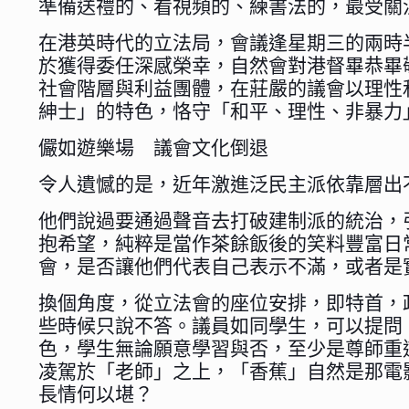
準備送禮的、看視頻的、練書法的，最受關
在港英時代的立法局，會議逢星期三的兩時
於獲得委任深感榮幸，自然會對港督畢恭畢
社會階層與利益團體，在莊嚴的議會以理性
紳士」的特色，恪守「和平、理性、非暴力
儼如遊樂場 議會文化倒退
令人遺憾的是，近年激進泛民主派依靠層出
他們說過要通過聲音去打破建制派的統治，
抱希望，純粹是當作茶餘飯後的笑料豐富日
會，是否讓他們代表自己表示不滿，或者是
換個角度，從立法會的座位安排，即特首，
些時候只說不答。議員如同學生，可以提問
色，學生無論願意學習與否，至少是尊師重
凌駕於「老師」之上，「香蕉」自然是那電
長情何以堪？