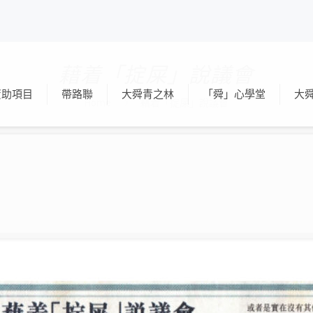
藉着「掟屎」說議會
資助項目
帶路聯
大舜青之林
「舜」心學堂
大
Home
藉着「掟屎」說議會