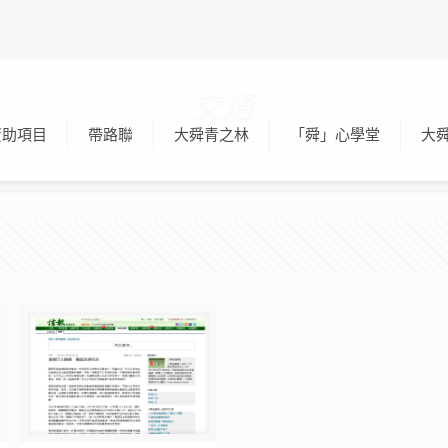
交通
資助項目
帶路聯
大舜青之林
「舜」心學堂
大
Home
交通