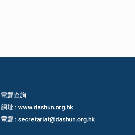
電郵查詢
網址 :
www.dashun.org.hk
電郵 :
secretariat@dashun.org.hk